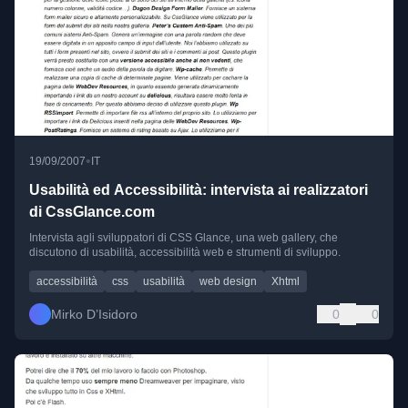
•
19/09/2007
IT
Usabilità ed Accessibilità: intervista ai realizzatori
di CssGlance.com
Intervista agli sviluppatori di CSS Glance, una web gallery, che
discutono di usabilità, accessibilità web e strumenti di sviluppo.
accessibilità
css
usabilità
web design
Xhtml
Mirko D’Isidoro
0
0