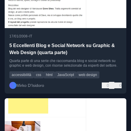
•
17/01/2008
IT
5 Eccellenti Blog e Social Network su Graphic &
Web Design (quarta parte)
Quarta parte di una serie che raccomanda blog e social network su
graphic e web design, con risorse selezionate da esperti del settore.
accessibilità
css
html
JavaScript
web design
Mirko D’Isidoro
0
0