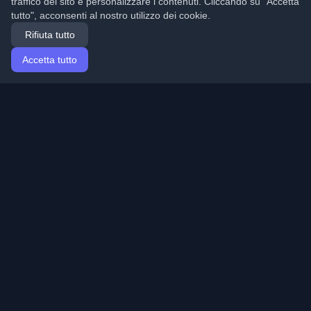
traffico del sito e personalizzare i contenuti. Cliccando su "Accetta
tutto", acconsenti al nostro utilizzo dei cookie.
Rifiuta tutto
Accetta tutto
Home
Articoli
Italian (Italiano)
Accesso
Scopri i migliori blog personali di sviluppatori e articoli
da tutto il mondo. Rimani aggiornato con le ultime
tendenze, tutorial e approfondimenti della comunità di
sviluppatori.