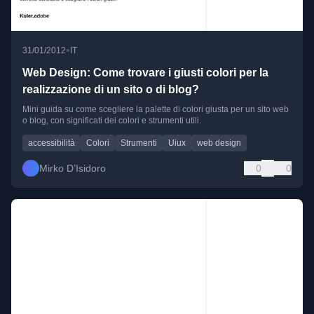
•
31/01/2012
IT
Web Design: Come trovare i giusti colori per la
realizzazione di un sito o di blog?
Mini guida su come scegliere la palette di colori giusta per un sito web
o blog, con significati dei colori e strumenti utili.
accessibilità
Colori
Strumenti
Uiux
web design
Mirko D’Isidoro
0
0