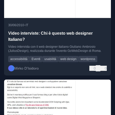
•
30/06/2010
IT
Video interviste: Chi è questo web designer
Italiano?
Video intervista con il web designer italiano Giuliano Ambrosio
(JuliusDesign), realizzata durante l'evento GoWebDesign di Roma.
accessibilità
Eventi
usabilità
web design
wordpress
Mirko D’Isidoro
0
0