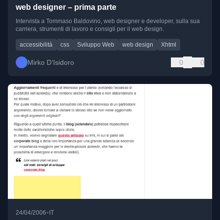
web designer – prima parte
Intervista a Tommaso Baldovino, web designer e developer, sulla sua
carriera, strumenti di lavoro e consigli per il web design.
accessibilità
css
Sviluppo Web
web design
Xhtml
Mirko D’Isidoro
0
0
•
24/04/2006
IT