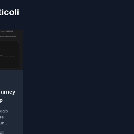
icoli
ourney
up
aggio
re
 un