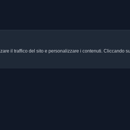
zare il traffico del sito e personalizzare i contenuti. Cliccando s
Link rapidi
Articoli
ersonali di sviluppatori e articoli
ani aggiornato con le ultime
Blog