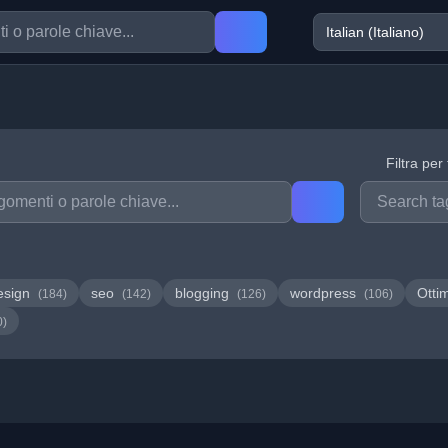
Filtra per
esign
seo
blogging
wordpress
Otti
(184)
(142)
(126)
(106)
0)