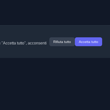
Rifiuta tutto
Accetta tutto
u "Accetta tutto", acconsenti
Estensioni
Informazioni
Chrome
Chi siamo
Edge
Contatto
(in arrivo)