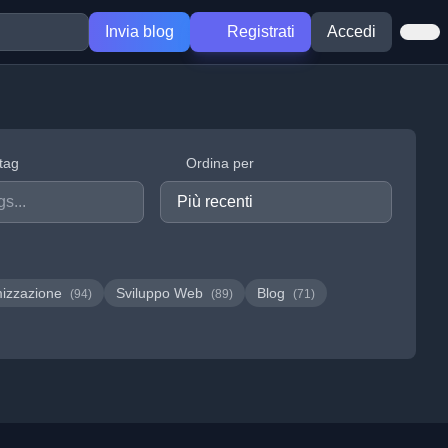
Invia blog
Registrati
Accedi
 tag
Ordina per
mizzazione
Sviluppo Web
Blog
(94)
(89)
(71)