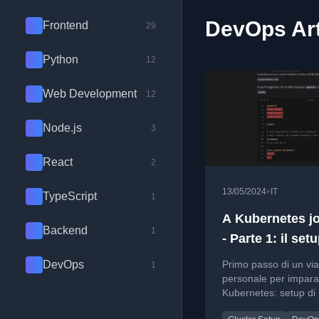
DevOps Art
Frontend
29
Python
12
Web Development
12
Node.js
3
React
2
•
13/05/2024
IT
TypeScript
1
A Kubernetes j
Backend
1
- Parte 1: il set
DevOps
Primo passo di un vi
1
personale per impara
Kubernetes: setup di
cluster multi-nodo su