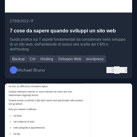
•
27/09/2022
IT
7 cose da sapere quando sviluppi un sito web
Guida pratica sui 7 aspetti fondamentali da considerare nello sviluppo
di un sito web, dall'ambiente di lavoro alla scelta del CMS e
dell'hosting.
Backup
Cm
Hosting
Sviluppo Web
wordpress
Michael Bruno
0
0