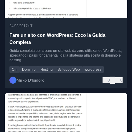
•
24/03/2017
IT
Fare un sito con WordPress: Ecco la Guida
Completa
Guida completa per creare un sito web da zero utilizzando WordPress,
spiegando i passi fondamentali dalla strategia alla scelta di dominio e
hosting.
Cm
Dominio
Hosting
Sviluppo Web
wordpress
Mirko D’Isidoro
0
0