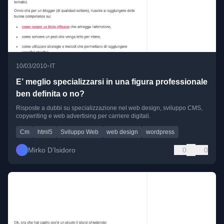
•
10/03/2010
IT
E’ meglio specializzarsi in una figura professionale
ben definita o no?
Risposte a dubbi su specializzazione nel web design, sviluppo CMS,
copywriting e web advertising per carriere digitali.
Cm
html5
Sviluppo Web
web design
wordpress
Mirko D’Isidoro
0
0