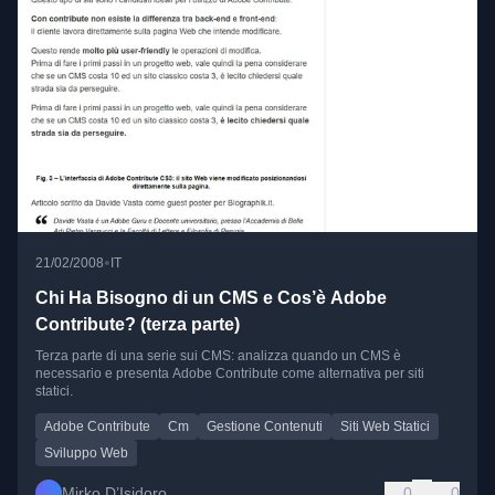
•
21/02/2008
IT
Chi Ha Bisogno di un CMS e Cos’è Adobe
Contribute? (terza parte)
Terza parte di una serie sui CMS: analizza quando un CMS è
necessario e presenta Adobe Contribute come alternativa per siti
statici.
Adobe Contribute
Cm
Gestione Contenuti
Siti Web Statici
Sviluppo Web
Mirko D’Isidoro
0
0