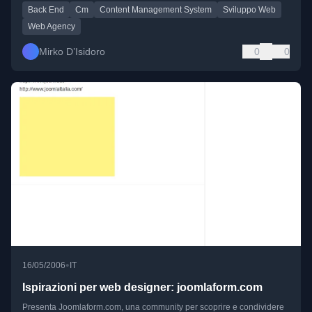
Back End
Cm
Content Management System
Sviluppo Web
Web Agency
Mirko D’Isidoro
0
0
•
16/05/2006
IT
Ispirazioni per web designer: joomlaform.com
Presenta Joomlaform.com, una community per scoprire e condividere