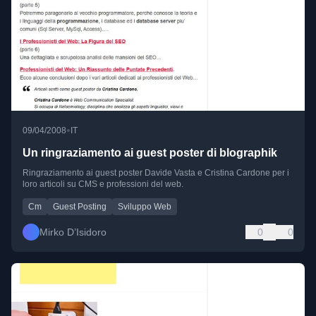
•
09/04/2008
IT
Un ringraziamento ai guest poster di blographik
Ringraziamento ai guest poster Davide Vasta e Cristina Cardone per i
loro articoli su CMS e professioni del web.
Cm
Guest Posting
Sviluppo Web
Mirko D’Isidoro
0
0