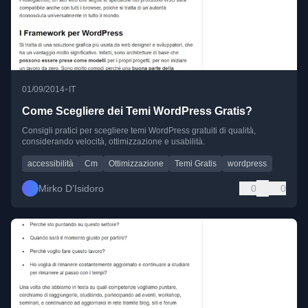
•
01/09/2014
IT
Come Scegliere dei Temi WordPress Gratis?
Consigli pratici per scegliere temi WordPress gratuiti di qualità,
considerando velocità, ottimizzazione e usabilità.
accessibilità
Cm
Ottimizzazione
Temi Gratis
wordpress
Mirko D’Isidoro
0
0