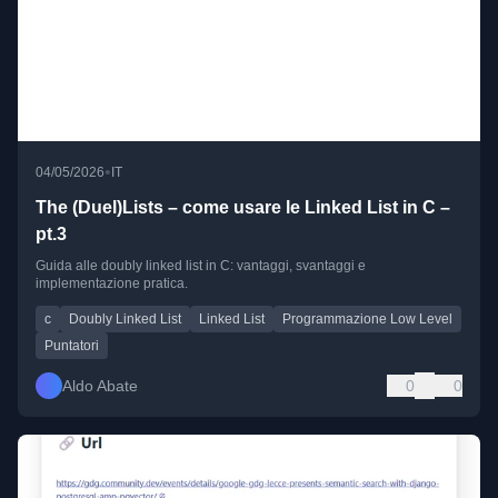
•
04/05/2026
IT
The (Duel)Lists – come usare le Linked List in C –
pt.3
Guida alle doubly linked list in C: vantaggi, svantaggi e
implementazione pratica.
c
Doubly Linked List
Linked List
Programmazione Low Level
Puntatori
Aldo Abate
0
0