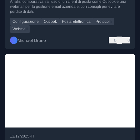
Analisi comparativa tra l'uso di un client di posta come Outlook e una
webmail per la gestione email aziendale, con consigli per evitare
perdite di dati.
Configurazione
Outlook
Posta Elettronica
Protocolli
Webmail
Michael Bruno
0
0
•
12/12/2025
IT