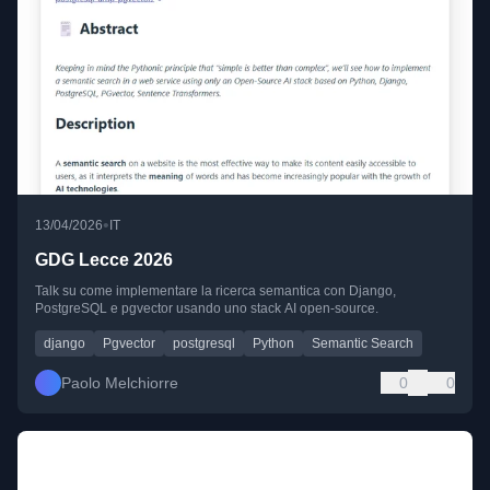
•
13/04/2026
IT
GDG Lecce 2026
Talk su come implementare la ricerca semantica con Django,
PostgreSQL e pgvector usando uno stack AI open-source.
django
Pgvector
postgresql
Python
Semantic Search
Paolo Melchiorre
0
0