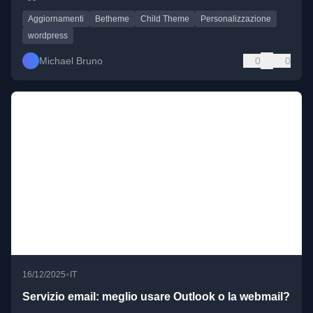
Aggiornamenti
Betheme
Child Theme
Personalizzazione
wordpress
Michael Bruno
0
0
•
16/12/2025
IT
Servizio email: meglio usare Outlook o la webmail?