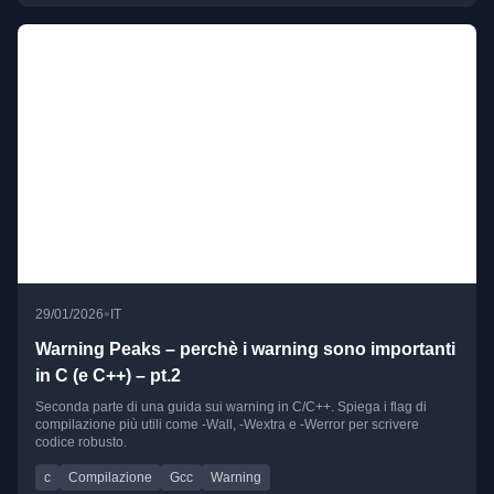
•
29/01/2026
IT
Warning Peaks – perchè i warning sono importanti
in C (e C++) – pt.2
Seconda parte di una guida sui warning in C/C++. Spiega i flag di
compilazione più utili come -Wall, -Wextra e -Werror per scrivere
codice robusto.
c
Compilazione
Gcc
Warning