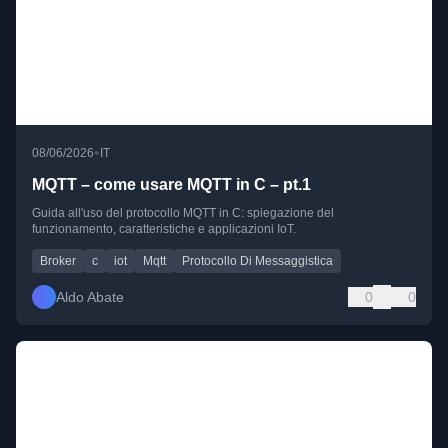
•
08/06/2026
IT
MQTT – come usare MQTT in C – pt.1
Guida all'uso del protocollo MQTT in C: spiegazione del
funzionamento, caratteristiche e applicazioni IoT.
Broker
c
iot
Mqtt
Protocollo Di Messaggistica
Aldo Abate
0
0