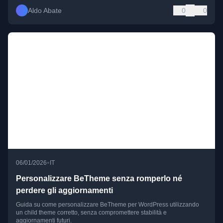
Aldo Abate
0
0
•
06/01/2026
IT
Personalizzare BeTheme senza romperlo né
perdere gli aggiornamenti
Guida su come personalizzare BeTheme per WordPress utilizzando
un child theme corretto, senza compromettere stabilità e
aggiornamenti futuri.