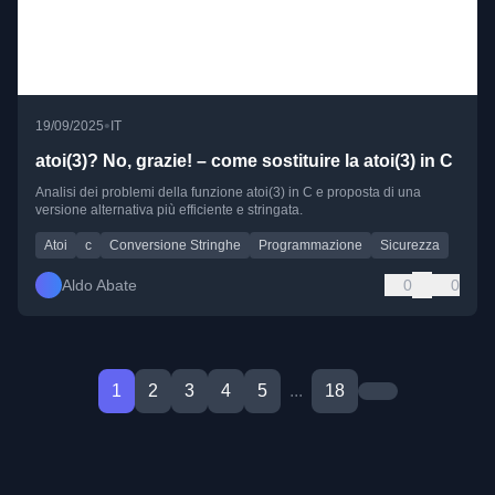
•
19/09/2025
IT
atoi(3)? No, grazie! – come sostituire la atoi(3) in C
Analisi dei problemi della funzione atoi(3) in C e proposta di una
versione alternativa più efficiente e stringata.
Atoi
c
Conversione Stringhe
Programmazione
Sicurezza
Aldo Abate
0
0
1
2
3
4
5
...
18