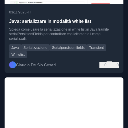
•
03/11/2025
IT
Java: serializzare in modalità white list
Spiega come usare la serializzazione in white list in Java tramite
serialPersistentFields per controllare esplicitamente i campi
serializzati.
Java
Serializzazione
Serialpersistentfields
Transient
Whitelist
Claudio De Sio Cesari
0
0