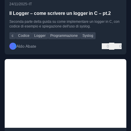
•
24/11/2025
IT
Il Logger – come scrivere un logger in C – pt.2
Seconda parte della guida su come implementare un logger in C, con
codice di esempio e spiegazione dell'uso di syslog.
c
Codice
Logger
Programmazione
Syslog
Aldo Abate
0
0