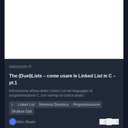
•
04/03/2026
IT
The (Duel)Lists – come usare le Linked List in C –
pt.1
Introduzione all'uso delle Linked List nel linguaggio di
programmazione C, con esempi di codice pratici.
c
Linked List
Memoria Dinamica
Programmazione
Strutture Dati
Aldo Abate
0
0