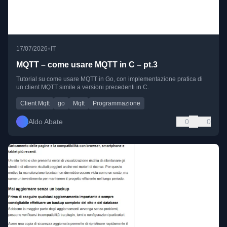
•
17/07/2026
IT
MQTT – come usare MQTT in C – pt.3
Tutorial su come usare MQTT in Go, con implementazione pratica di
un client MQTT simile a versioni precedenti in C.
Client Mqtt
go
Mqtt
Programmazione
Aldo Abate
0
0