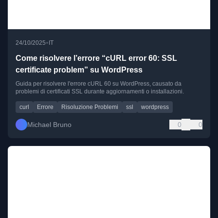
•
24/10/2025
IT
Come risolvere l’errore “cURL error 60: SSL
certificate problem” su WordPress
Guida per risolvere l'errore cURL 60 su WordPress, causato da
problemi di certificati SSL durante aggiornamenti o installazioni.
curl
Errore
Risoluzione Problemi
ssl
wordpress
Michael Bruno
0
0