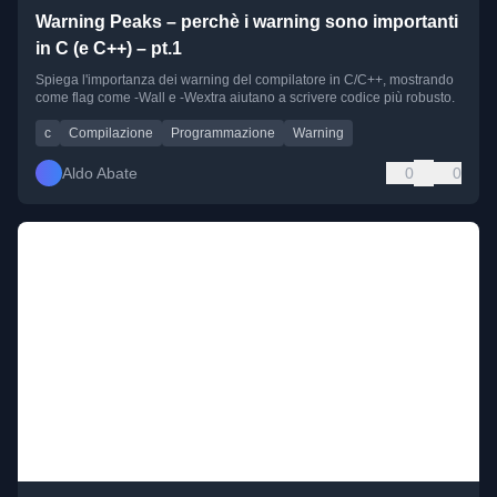
Warning Peaks – perchè i warning sono importanti
in C (e C++) – pt.1
Spiega l'importanza dei warning del compilatore in C/C++, mostrando
come flag come -Wall e -Wextra aiutano a scrivere codice più robusto.
c
Compilazione
Programmazione
Warning
Aldo Abate
0
0