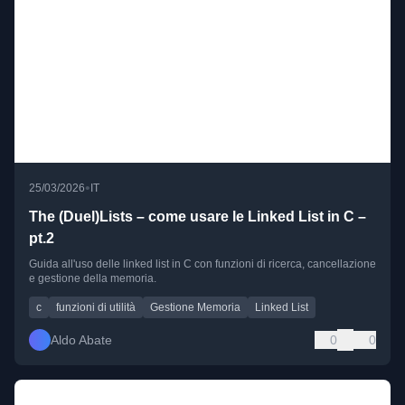
•
25/03/2026
IT
The (Duel)Lists – come usare le Linked List in C –
pt.2
Guida all'uso delle linked list in C con funzioni di ricerca, cancellazione
e gestione della memoria.
c
funzioni di utilità
Gestione Memoria
Linked List
Aldo Abate
0
0