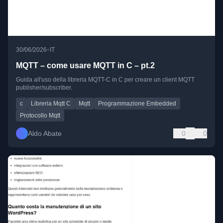
•
30/06/2026
IT
MQTT – come usare MQTT in C – pt.2
Guida all'uso della libreria MQTT-C in C per creare un client MQTT
publisher/subscriber.
c
Libreria Mqtt C
Mqtt
Programmazione Embedded
Protocollo Mqtt
Aldo Abate
0
0