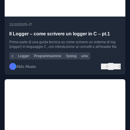
•
31/10/2025
IT
Il Logger – come scrivere un logger in C – pt.1
Prima parte di una guida tecnica su come scrivere un sistema di log
(logger) in linguaggio C, con introduzione ai concetti e all'header file.
c
Logger
Programmazione
Syslog
unix
Aldo Abate
0
0