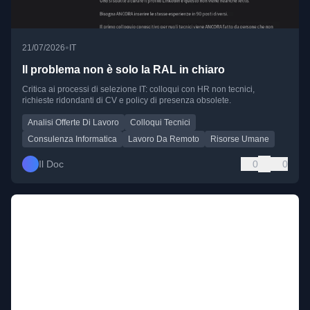
•
21/07/2026
IT
Il problema non è solo la RAL in chiaro
Critica ai processi di selezione IT: colloqui con HR non tecnici,
richieste ridondanti di CV e policy di presenza obsolete.
Analisi Offerte Di Lavoro
Colloqui Tecnici
Consulenza Informatica
Lavoro Da Remoto
Risorse Umane
Il Doc
0
0