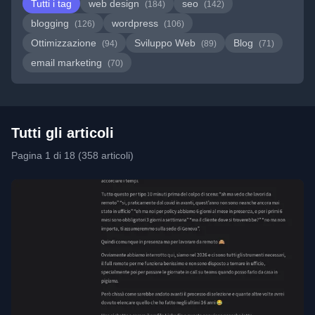
Tutti i tag
web design
seo
(184)
(142)
blogging
wordpress
(126)
(106)
Ottimizzazione
Sviluppo Web
Blog
(94)
(89)
(71)
email marketing
(70)
Tutti gli articoli
Pagina 1 di 18 (358 articoli)