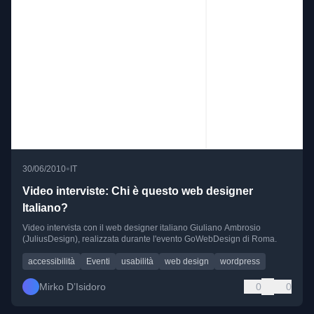
•
30/06/2010
IT
Video interviste: Chi è questo web designer
Italiano?
Video intervista con il web designer italiano Giuliano Ambrosio
(JuliusDesign), realizzata durante l'evento GoWebDesign di Roma.
accessibilità
Eventi
usabilità
web design
wordpress
Mirko D’Isidoro
0
0