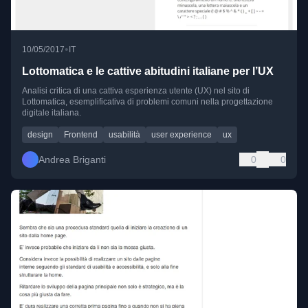
•
10/05/2017
IT
Lottomatica e le cattive abitudini italiane per l’UX
Analisi critica di una cattiva esperienza utente (UX) nel sito di
Lottomatica, esemplificativa di problemi comuni nella progettazione
digitale italiana.
design
Frontend
usabilità
user experience
ux
Andrea Briganti
0
0