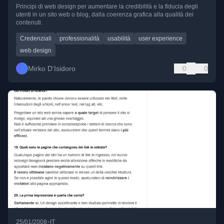
Principi di web design per aumentare la credibilità e la fiducia degli
utenti in un sito web o blog, dalla coerenza grafica alla qualità dei
contenuti.
Credenziali
professionalità
usabilità
user experience
web design
Mirko D’Isidoro
0
0
•
25/01/2008
IT