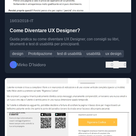
•
18/03/2018
IT
Come Diventare UX Designer?
Guida pratica su come diventare UX Designer, con consigli su libri,
strumenti e test di usabilità per principianti.
design
Prototipazione
test di usabilità
usabilità
ux design
Mirko D’Isidoro
0
0