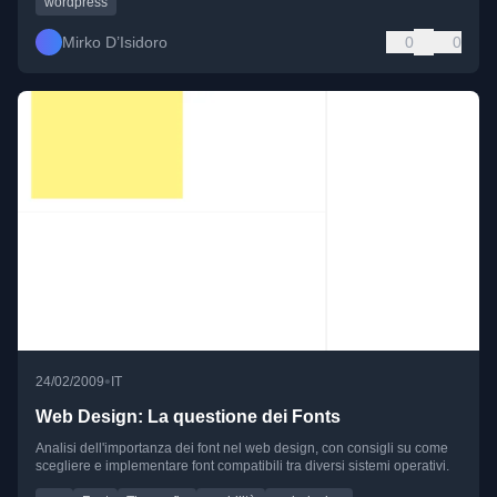
wordpress
Mirko D’Isidoro
0
0
•
24/02/2009
IT
Web Design: La questione dei Fonts
Analisi dell'importanza dei font nel web design, con consigli su come
scegliere e implementare font compatibili tra diversi sistemi operativi.