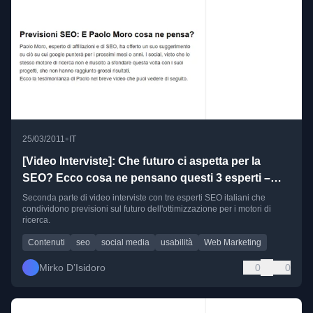
•
25/03/2011
IT
[Video Interviste]: Che futuro ci aspetta per la
SEO? Ecco cosa ne pensano questi 3 esperti –
parte 2
Seconda parte di video interviste con tre esperti SEO italiani che
condividono previsioni sul futuro dell'ottimizzazione per i motori di
ricerca.
Contenuti
seo
social media
usabilità
Web Marketing
Mirko D’Isidoro
0
0