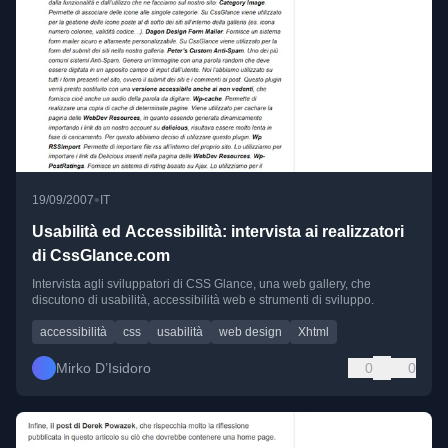
•
19/09/2007
IT
Usabilità ed Accessibilità: intervista ai realizzatori
di CssGlance.com
Intervista agli sviluppatori di CSS Glance, una web gallery, che
discutono di usabilità, accessibilità web e strumenti di sviluppo.
accessibilità
css
usabilità
web design
Xhtml
Mirko D’Isidoro
0
0