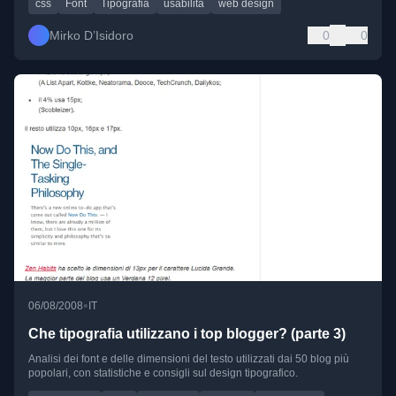
css
Font
Tipografia
usabilità
web design
Mirko D’Isidoro
0
0
•
06/08/2008
IT
Che tipografia utilizzano i top blogger? (parte 3)
Analisi dei font e delle dimensioni del testo utilizzati dai 50 blog più
popolari, con statistiche e consigli sul design tipografico.