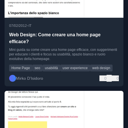
•
07/02/2012
IT
Web Design: Come creare una home page
efficace?
Mini guida su come creare una home page efficace, con suggerimenti
per educare i clienti e focus su usabilità, spazio bianco e ruolo
evolutivo della homepage.
Home Page
seo
usabilità
user experience
web design
Mirko D’Isidoro
0
0