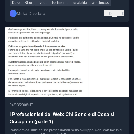
Design Blog
layout
Technorati
usabilità
wordpress
Mirko D’Isidoro
0
0
•
04/03/2008
IT
I Professionisti del Web: Chi Sono e di Cosa si
Occupano (parte 1)
Panoramica sulle figure professionali nello sviluppo web, con focus sul