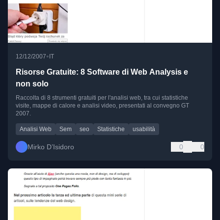
•
12/12/2007
IT
Risorse Gratuite: 8 Software di Web Analysis e
non solo
Raccolta di 8 strumenti gratuiti per l'analisi web, tra cui statistiche
visite, mappe di calore e analisi video, presentati al convegno GT
2007.
Analisi Web
Sem
seo
Statistiche
usabilità
Mirko D’Isidoro
0
0