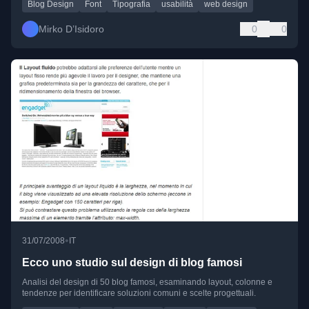
Blog Design
Font
Tipografia
usabilità
web design
Mirko D’Isidoro
0
0
•
31/07/2008
IT
Ecco uno studio sul design di blog famosi
Analisi del design di 50 blog famosi, esaminando layout, colonne e
tendenze per identificare soluzioni comuni e scelte progettuali.