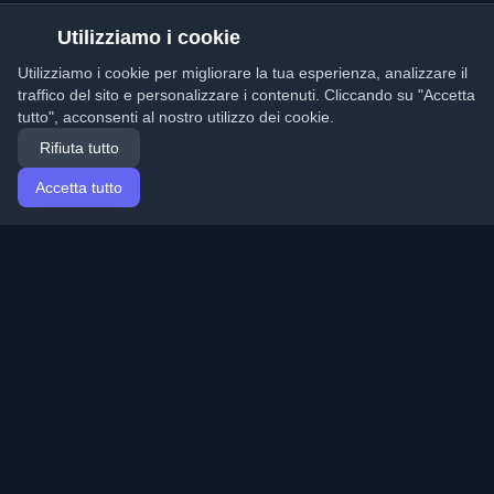
Utilizziamo i cookie
Utilizziamo i cookie per migliorare la tua esperienza, analizzare il
traffico del sito e personalizzare i contenuti. Cliccando su "Accetta
tutto", acconsenti al nostro utilizzo dei cookie.
Rifiuta tutto
Accetta tutto
Home
Articoli
Italian (Italiano)
Accesso
Scopri i migliori blog personali di sviluppatori e articoli
da tutto il mondo. Rimani aggiornato con le ultime
tendenze, tutorial e approfondimenti della comunità di