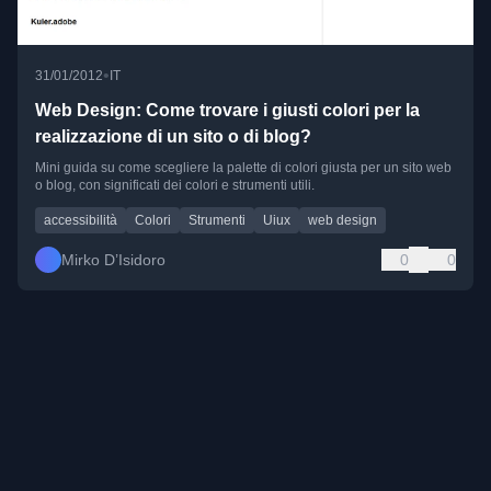
•
31/01/2012
IT
Web Design: Come trovare i giusti colori per la
realizzazione di un sito o di blog?
Mini guida su come scegliere la palette di colori giusta per un sito web
o blog, con significati dei colori e strumenti utili.
accessibilità
Colori
Strumenti
Uiux
web design
Mirko D’Isidoro
0
0