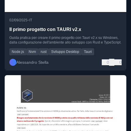
•
02/09/2025
IT
Il primo progetto con TAURI v2.x
Guida pratica per creare il primo progetto con Tauri v2.x su Windows,
dalla configurazione dell'ambiente allo sviluppo con Rust e TypeScript.
Node.js
Nvm
rust
Sviluppo Desktop
Tauri
Alessandro Stella
0
0