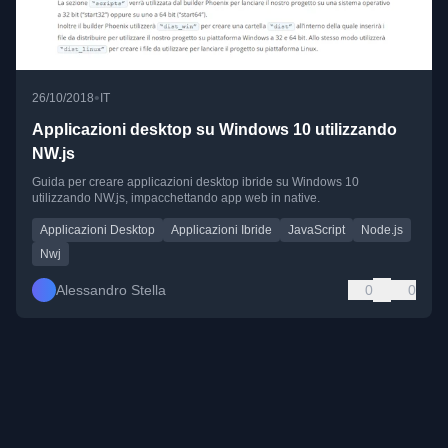
•
26/10/2018
IT
Applicazioni desktop su Windows 10 utilizzando
NW.js
Guida per creare applicazioni desktop ibride su Windows 10
utilizzando NW.js, impacchettando app web in native.
Applicazioni Desktop
Applicazioni Ibride
JavaScript
Node.js
Nwj
Alessandro Stella
0
0