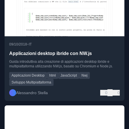
•
09/10/2018
IT
Applicazioni desktop ibride con NW.js
Guida introduttiva alla creazione di applicazioni desktop ibride e
multipiattaforma utilizzando NW.js, basato su Chromium e Node.js.
Applicazioni Desktop
html
JavaScript
Nwj
Sviluppo Multipiattaforma
Alessandro Stella
0
0