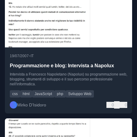
•
19/07/2007
IT
Programmazione e blog: Intervista a Napolux
Intervista a Francesco Napoletano (Napolux) su programmazione web,
blogging, strumenti di sviluppo e il suo percorso professionale
nell'informatica.
css
html
JavaScript
php
Sviluppo Web
Mirko D’Isidoro
0
0