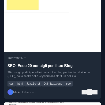
•
16/07/2009
IT
SEO: Ecco 20 consigli per il tuo Blog
20 consigli pratici per ottimizzare il tuo blog per i motori di ricerca
(SEO), dalla scelta delle keyword alla struttura del sito.
css
html
JavaScript
Ottimizzazione
seo
Mirko D’Isidoro
0
0