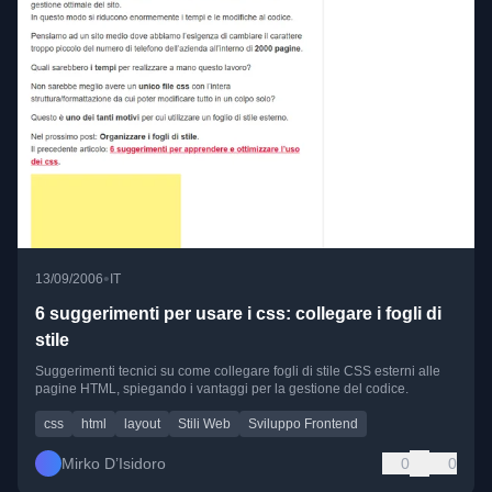
•
13/09/2006
IT
6 suggerimenti per usare i css: collegare i fogli di
stile
Suggerimenti tecnici su come collegare fogli di stile CSS esterni alle
pagine HTML, spiegando i vantaggi per la gestione del codice.
css
html
layout
Stili Web
Sviluppo Frontend
Mirko D’Isidoro
0
0