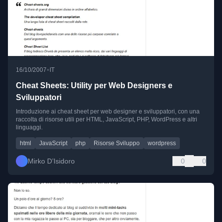
•
16/10/2007
IT
Cheat Sheets: Utility per Web Designers e
Sviluppatori
Introduzione ai cheat sheet per web designer e sviluppatori, con una
raccolta di risorse utili per HTML, JavaScript, PHP, WordPress e altri
linguaggi.
html
JavaScript
php
Risorse Sviluppo
wordpress
Mirko D’Isidoro
0
0