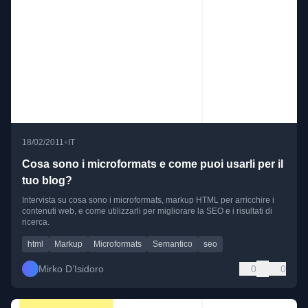
•
18/02/2011
IT
Cosa sono i microformats e come puoi usarli per il
tuo blog?
Intervista su cosa sono i microformats, markup HTML per arricchire i
contenuti web, e come utilizzarli per migliorare la SEO e i risultati di
ricerca.
html
Markup
Microformats
Semantico
seo
Mirko D’Isidoro
0
0