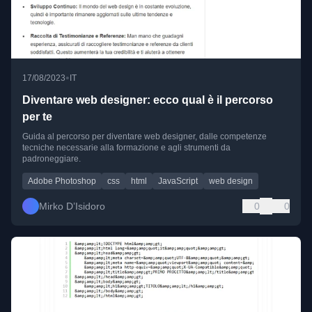
•
17/08/2023
IT
Diventare web designer: ecco qual è il percorso
per te
Guida al percorso per diventare web designer, dalle competenze
tecniche necessarie alla formazione e agli strumenti da
padroneggiare.
Adobe Photoshop
css
html
JavaScript
web design
Mirko D’Isidoro
0
0