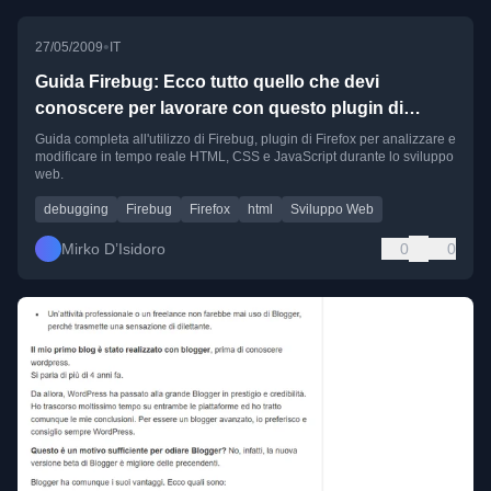
•
27/05/2009
IT
Guida Firebug: Ecco tutto quello che devi
conoscere per lavorare con questo plugin di
Firefox
Guida completa all'utilizzo di Firebug, plugin di Firefox per analizzare e
modificare in tempo reale HTML, CSS e JavaScript durante lo sviluppo
web.
debugging
Firebug
Firefox
html
Sviluppo Web
Mirko D’Isidoro
0
0