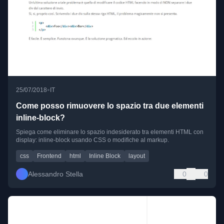
•
25/07/2018
IT
Come posso rimuovere lo spazio tra due elementi
inline-block?
Spiega come eliminare lo spazio indesiderato tra elementi HTML con
display: inline-block usando CSS o modifiche al markup.
css
Frontend
html
Inline Block
layout
Alessandro Stella
0
0