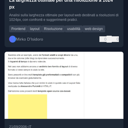
La larghezza ottimale per una risoluzione a 1024
px
Analisi sulla larghezza ottimale per layout web destinati a risoluzioni di
1024px, con confronti e suggerimenti pratici.
Frontend
layout
Risoluzione
usabilità
web design
Mirko D’Isidoro
0
0
•
21/09/2006
IT