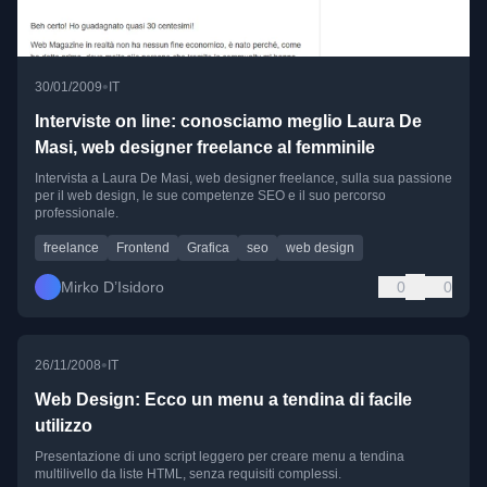
•
30/01/2009
IT
Interviste on line: conosciamo meglio Laura De
Masi, web designer freelance al femminile
Intervista a Laura De Masi, web designer freelance, sulla sua passione
per il web design, le sue competenze SEO e il suo percorso
professionale.
freelance
Frontend
Grafica
seo
web design
Mirko D’Isidoro
0
0
•
26/11/2008
IT
Web Design: Ecco un menu a tendina di facile
utilizzo
Presentazione di uno script leggero per creare menu a tendina
multilivello da liste HTML, senza requisiti complessi.