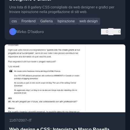
Una lista di 8 gallery CSS consigliate da web designer e grafici per
trovare ispirazione nella progettazione di siti web.
css
Frontend
Galleria
Ispirazione
web design
Mirko D’Isidoro
0
0
•
11/07/2007
IT
Web design e CSS: Intervista a Marco Rosella