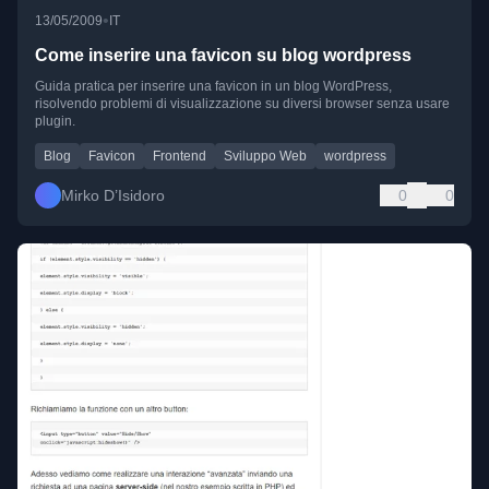
•
13/05/2009
IT
Come inserire una favicon su blog wordpress
Guida pratica per inserire una favicon in un blog WordPress,
risolvendo problemi di visualizzazione su diversi browser senza usare
plugin.
Blog
Favicon
Frontend
Sviluppo Web
wordpress
Mirko D’Isidoro
0
0