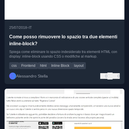
•
25/07/2018
IT
Come posso rimuovere lo spazio tra due elementi
inline-block?
Spiega come eliminare lo spazio indesiderato tra elementi HTML con
display: inline-block usando CSS o modifiche al markup.
css
Frontend
html
Inline Block
layout
Alessandro Stella
0
0