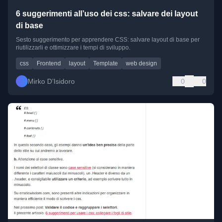
6 suggerimenti all’uso dei css: salvare dei layout
di base
Sesto suggerimento per apprendere CSS: salvare layout di base per
riutilizzarli e ottimizzare i tempi di sviluppo.
css
Frontend
layout
Template
web design
Mirko D’Isidoro
0
0