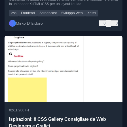
in un header XHTML/CSS per un layout liquido.
css
Frontend
Screencast
Sviluppo Web
Xhtml
Mirko D’Isidoro
0
0
•
02/11/2007
IT
Ispirazioni: 8 CSS Gallery Consigliate da Web
Designers e Grafici