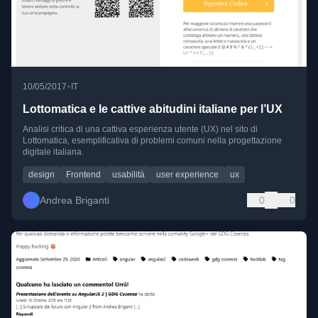
•
10/05/2017
IT
Lottomatica e le cattive abitudini italiane per l’UX
Analisi critica di una cattiva esperienza utente (UX) nel sito di
Lottomatica, esemplificativa di problemi comuni nella progettazione
digitale italiana.
design
Frontend
usabilità
user experience
ux
Andrea Briganti
0
0