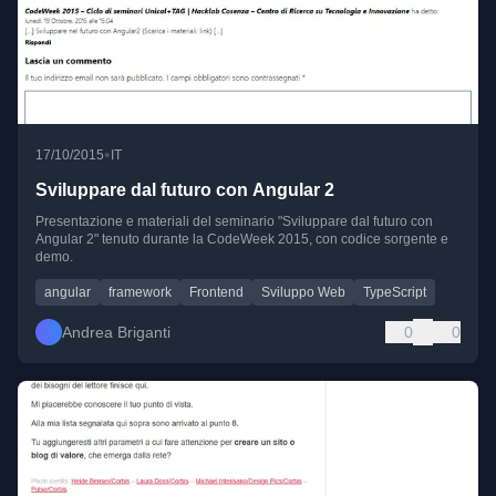
•
17/10/2015
IT
Sviluppare dal futuro con Angular 2
Presentazione e materiali del seminario "Sviluppare dal futuro con
Angular 2" tenuto durante la CodeWeek 2015, con codice sorgente e
demo.
angular
framework
Frontend
Sviluppo Web
TypeScript
Andrea Briganti
0
0