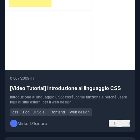
•
07/07/2009
IT
[Video Tutorial] Introduzione al linguaggio CSS
Introduzione al linguaggio CSS: cos'è, come funziona e perché usare
fogli di stile esterni per il web design.
css
Fogli Di Stile
Frontend
web design
Mirko D’Isidoro
0
0