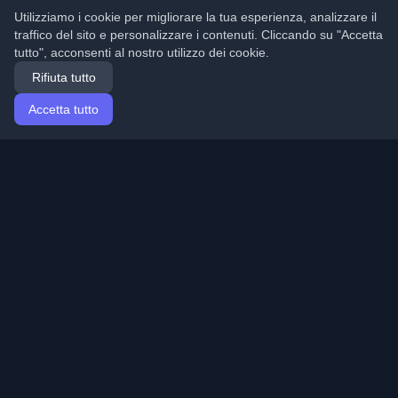
Utilizziamo i cookie per migliorare la tua esperienza, analizzare il
traffico del sito e personalizzare i contenuti. Cliccando su "Accetta
tutto", acconsenti al nostro utilizzo dei cookie.
Rifiuta tutto
Accetta tutto
Home
Articoli
Italian (Italiano)
Accesso
Scopri i migliori blog personali di sviluppatori e articoli
da tutto il mondo. Rimani aggiornato con le ultime
tendenze, tutorial e approfondimenti della comunità di
sviluppatori.