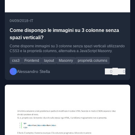
•
04/09/2018
IT
Come dispongo le immagini su 3 colonne senza
spazi verticali?
Come disporre immagini su 3 colonne senza spazi verticali utilizzando
CSS3 e la proprietà columns, alternativa a JavaScript Masonry.
css3
Frontend
layout
Masonry
proprietà columns
Alessandro Stella
0
0