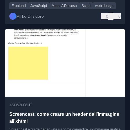
Frontend
JavaScript
Menu A Discesa
Script
web design
Mirko D’Isidoro
0
0
•
13/06/2008
IT
Screencast: come creare un header dall’immagine
all’xhtml
Screencast e guida dettagliata su come convertire un'immagine grafica