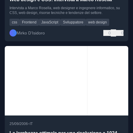
Intervista a Marco Rosella, web designer e ingegnere informatico, su
CSS, web design, risorse tecniche e tendenze del settore.
css
Frontend
JavaScript
Sviluppatore
web design
Mirko D’Isidoro
0
0
•
25/09/2006
IT