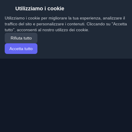
Utilizziamo i cookie
Utilizziamo i cookie per migliorare la tua esperienza, analizzare il
traffico del sito e personalizzare i contenuti. Cliccando su "Accetta
tutto", acconsenti al nostro utilizzo dei cookie.
Rifiuta tutto
Accetta tutto
Home
Articoli
Italian (Italiano)
Accesso
Scopri i migliori blog personali di sviluppatori e articoli
da tutto il mondo. Rimani aggiornato con le ultime
tendenze, tutorial e approfondimenti della comunità di
sviluppatori.