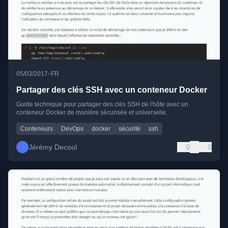
•
05/03/2017
FR
Partager des clés SSH avec un conteneur Docker
Guide technique pour partager des clés SSH de l'hôte avec un
conteneur Docker de manière sécurisée et universelle.
Conteneurs
DevOps
docker
sécurité
ssh
Jérémy Decool
0
0