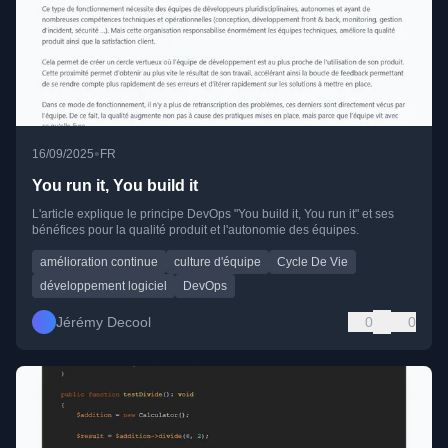
•
16/09/2025
FR
You run it, You build it
L'article explique le principe DevOps "You build it, You run it" et ses
bénéfices pour la qualité produit et l'autonomie des équipes.
amélioration continue
culture d'équipe
Cycle De Vie
développement logiciel
DevOps
Jérémy Decool
0
0