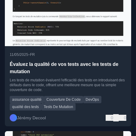
•
11/05/2025
FR
Évaluez la qualité de vos tests avec les tests de
mutation
Les tests de mutation évaluent l'efficacité des tests en introduisant des
défauts dans le code, offrant une meilleure mesure que la simple
couverture de code.
assurance qualité
Couverture De Code
DevOps
qualité des tests
Tests De Mutation
Jérémy Decool
0
0