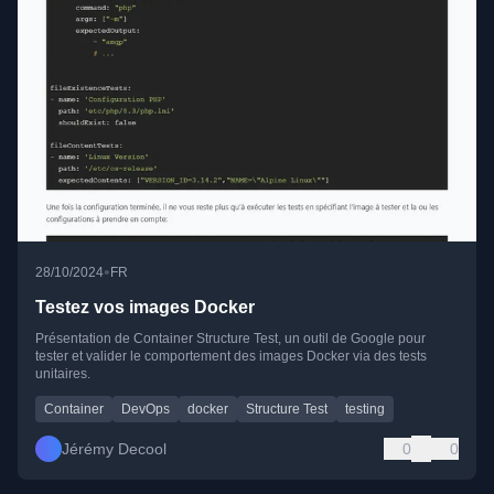
•
28/10/2024
FR
Testez vos images Docker
Présentation de Container Structure Test, un outil de Google pour
tester et valider le comportement des images Docker via des tests
unitaires.
Container
DevOps
docker
Structure Test
testing
Jérémy Decool
0
0