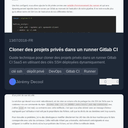
•
13/07/2018
FR
Cloner des projets privés dans un runner Gitlab CI
Guide technique pour cloner des projets privés dans un runner Gitlab
CI SaaS en utilisant des clés SSH déployées dynamiquement.
clé ssh
dépôt privé
DevOps
Gitlab CI
Runner
Jérémy Decool
0
0