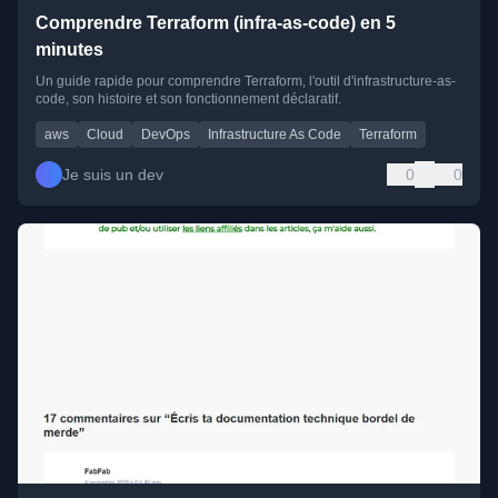
Comprendre Terraform (infra-as-code) en 5
minutes
Un guide rapide pour comprendre Terraform, l'outil d'infrastructure-as-
code, son histoire et son fonctionnement déclaratif.
aws
Cloud
DevOps
Infrastructure As Code
Terraform
Je suis un dev
0
0