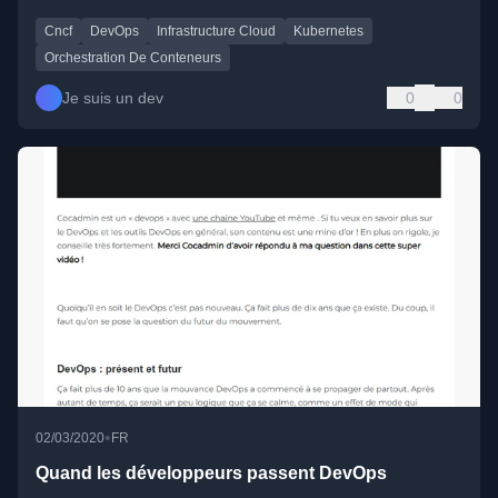
Cncf
DevOps
Infrastructure Cloud
Kubernetes
Orchestration De Conteneurs
Je suis un dev
0
0
•
02/03/2020
FR
Quand les développeurs passent DevOps