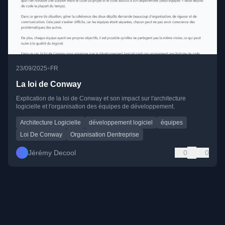
•
23/09/2025
FR
La loi de Conway
Explication de la loi de Conway et son impact sur l'architecture
logicielle et l'organisation des équipes de développement.
Architecture Logicielle
développement logiciel
équipes
Loi De Conway
Organisation Dentreprise
Jérémy Decool
0
0