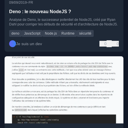
•
09/09/2019
FR
Deno : le nouveau NodeJS ?
Analyse de Deno, le successeur potentiel de NodeJS, créé par Ryan
Dahl pour corriger les défauts de sécurité et d'architecture de NodeJS.
deno
JavaScript
Node.js
Runtime
sécurité
Je suis un dev
0
0