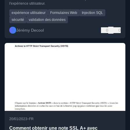
l'expérience utilisateur.
expérience utilisateur
Formulaires Web
Injection SQL
sécurité
validation des données
Jérémy Decool
0
0
•
20/01/2023
FR
Comment obtenir une note SSL A+ avec