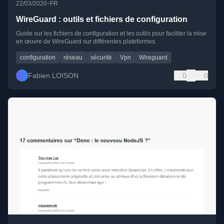
•
22/03/2020
FR
WireGuard : outils et fichiers de configuration
Guide sur les fichiers de configuration et les outils pour faciliter la mise
en œuvre de WireGuard sur différentes plateformes.
configuration
réseau
sécurité
Vpn
Wireguard
Fabien LOISON
0
0