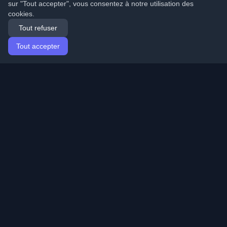
sur "Tout accepter", vous consentez à notre utilisation des
cookies.
Tout refuser
Tout accepter
Accueil
Articles
French (Français)
Connexion
Découvrez les meilleurs blogs personnels de
développeurs et articles du monde entier. Restez à jour
avec les dernières tendances, tutoriels et insights de la
communauté de développeurs.