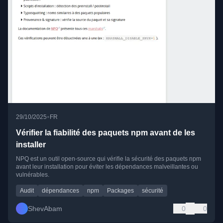
•
29/10/2025
FR
Vérifier la fiabilité des paquets npm avant de les
installer
NPQ est un outil open-source qui vérifie la sécurité des paquets npm
avant leur installation pour éviter les dépendances malveillantes ou
vulnérables.
Audit
dépendances
npm
Packages
sécurité
ShevAbam
0
0