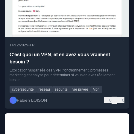
•
14/12/2025
FR
C'est quoi un VPN, et en avez-vous vraiment
besoin ?
Explication vulgarisée des VPN : fonctionnement, promesses
marketing et analyse pour déterminer si vous en avez réellement
besoin.
cybersécurité
réseau
sécurité
vie privée
Vpn
Fabien LOISON
0
0