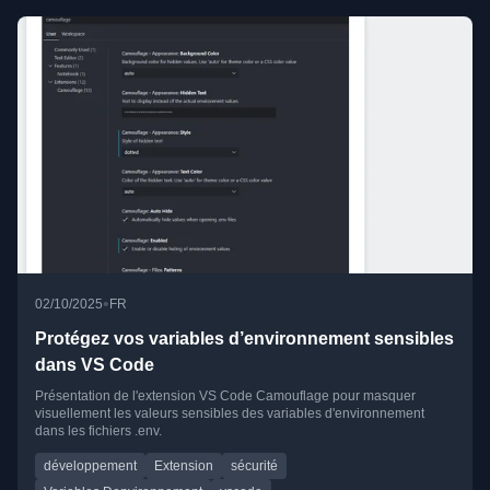
•
02/10/2025
FR
Protégez vos variables d’environnement sensibles
dans VS Code
Présentation de l'extension VS Code Camouflage pour masquer
visuellement les valeurs sensibles des variables d'environnement
dans les fichiers .env.
développement
Extension
sécurité