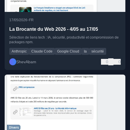
•
17/05/2026
FR
La Brocante du Web 2026 - 4/05 au 17/05
Sélection de liens tech : IA, sécurité, productivité et compromission de
packages npm.
Anthropic
Claude Code
Google Cloud
Ia
sécurité
ShevAbam
0
0