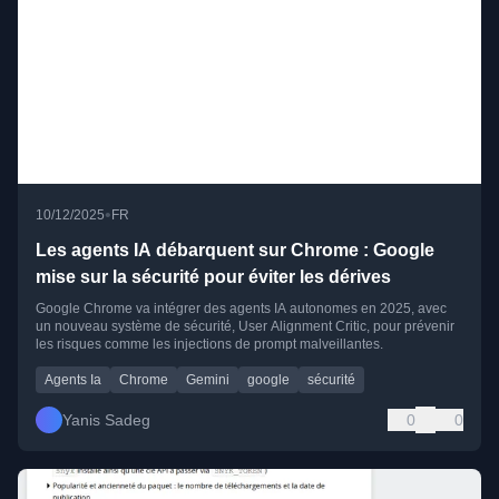
•
10/12/2025
FR
Les agents IA débarquent sur Chrome : Google
mise sur la sécurité pour éviter les dérives
Google Chrome va intégrer des agents IA autonomes en 2025, avec
un nouveau système de sécurité, User Alignment Critic, pour prévenir
les risques comme les injections de prompt malveillantes.
Agents Ia
Chrome
Gemini
google
sécurité
Yanis Sadeg
0
0