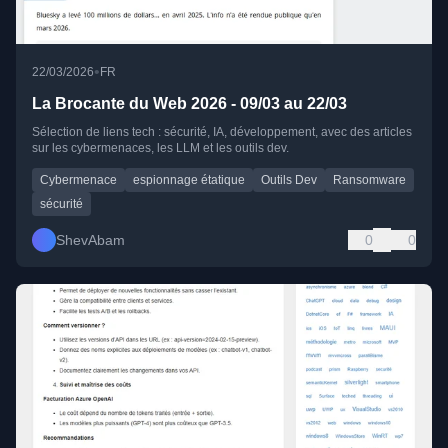
•
22/03/2026
FR
La Brocante du Web 2026 - 09/03 au 22/03
Sélection de liens tech : sécurité, IA, développement, avec des articles
sur les cybermenaces, les LLM et les outils dev.
Cybermenace
espionnage étatique
Outils Dev
Ransomware
sécurité
ShevAbam
0
0