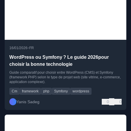
•
16/01/2026
FR
WordPress ou Symfony ? Le guide 2026pour
choisir la bonne technologie
Guide comparatif pour choisir entre WordPress (CMS) et Symfony
(framework PHP) selon le type de projet web (site vitrine, e-commerce,
application complexe).
Cm
framework
php
Symfony
wordpress
Yanis Sadeg
0
0