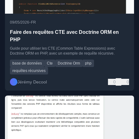
•
09/05/2026
FR
Faire des requêtes CTE avec Doctrine ORM en
PHP
Guide pour utiliser les CTE (Common Table Expressions) avec
Doctrine ORM en PHP, avec un exemple de requête récursive.
base de données
Cte
Doctrine Orm
php
requêtes récursives
Jérémy Decool
0
0