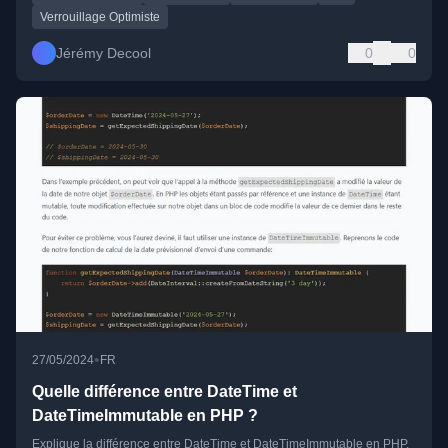
Verrouillage Optimiste
Jérémy Decool
0
0
•
27/05/2024
FR
Quelle différence entre DateTime et
DateTimeImmutable en PHP ?
Explique la différence entre DateTime et DateTimeImmutable en PHP,