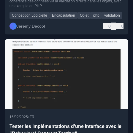
cohérence des données via la validation directe dans les objets, avec
un exemple en PHP.
Conception Logicielle
Encapsulation
Objet
php
validation
Jérémy Decool
0
0
•
16/02/2025
FR
Tester les implémentations d'une interface avec le