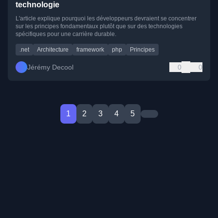
technologie
L'article explique pourquoi les développeurs devraient se concentrer
sur les principes fondamentaux plutôt que sur des technologies
spécifiques pour une carrière durable.
.net
Architecture
framework
php
Principes
Jérémy Decool
0
0
1
2
3
4
5