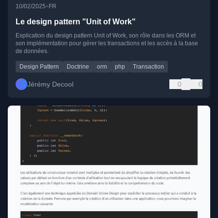
•
10/02/2025
FR
Le design pattern "Unit of Work"
Explication du design pattern Unit of Work, son rôle dans les ORM et
son implémentation pour gérer les transactions et les accès à la base
de données.
Design Pattern
Doctrine
orm
php
Transaction
Jérémy Decool
0
0