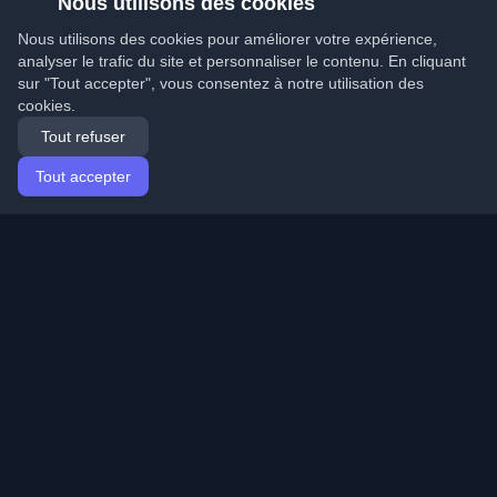
Nous utilisons des cookies
Nous utilisons des cookies pour améliorer votre expérience,
analyser le trafic du site et personnaliser le contenu. En cliquant
sur "Tout accepter", vous consentez à notre utilisation des
cookies.
Tout refuser
Tout accepter
Accueil
Articles
French (Français)
Connexion
Découvrez les meilleurs blogs personnels de
développeurs et articles du monde entier. Restez à jour
avec les dernières tendances, tutoriels et insights de la
communauté de développeurs.