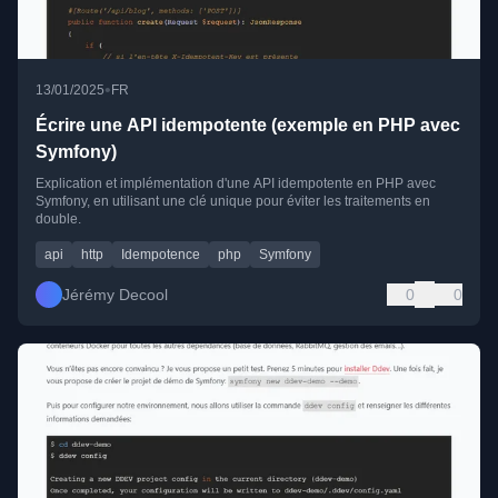
•
13/01/2025
FR
Écrire une API idempotente (exemple en PHP avec
Symfony)
Explication et implémentation d'une API idempotente en PHP avec
Symfony, en utilisant une clé unique pour éviter les traitements en
double.
api
http
Idempotence
php
Symfony
Jérémy Decool
0
0