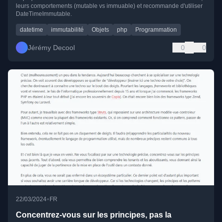
leurs comportements (mutable vs immuable) et recommande d'utiliser
DateTimeImmutable.
datetime
immutabilité
Objets
php
Programmation
Jérémy Decool
0
0
•
22/03/2024
FR
Concentrez-vous sur les principes, pas la