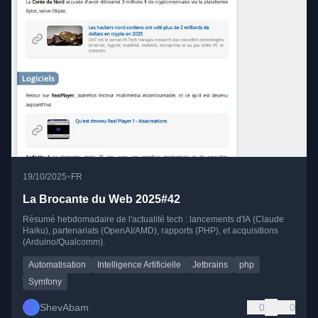
•
19/10/2025
FR
La Brocante du Web 2025#42
Résumé hebdomadaire de l'actualité tech : lancements d'IA (Claude
Haiku), partenariats (OpenAI/AMD), rapports (PHP), et acquisitions
(Arduino/Qualcomm).
Automatisation
Intelligence Artificielle
Jetbrains
php
Symfony
ShevAbam
0
0