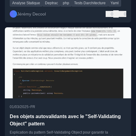
Analyse Statique
Deptrac
php
Tests Darchitecture
Yaml
Jérémy Decool
0
0
•
01/03/2025
FR
Des objets autovalidants avec le "Self-Validating
Object" pattern
Explication du pattern Self-Validating Object pour garantir la