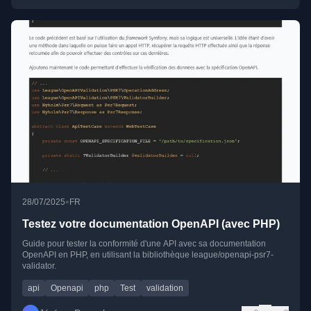
•
28/07/2025
FR
Testez votre documentation OpenAPI (avec PHP)
Guide pour tester la conformité d'une API avec sa documentation
OpenAPI en PHP, en utilisant la bibliothèque league/openapi-psr7-
validator.
api
Openapi
php
Test
validation