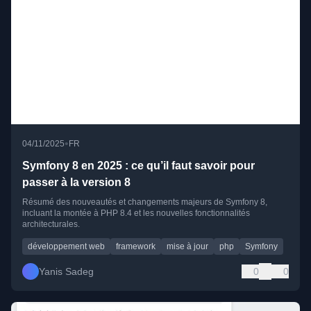
•
04/11/2025
FR
Symfony 8 en 2025 : ce qu’il faut savoir pour
passer à la version 8
Résumé des nouveautés et changements majeurs de Symfony 8,
incluant la montée à PHP 8.4 et les nouvelles fonctionnalités
architecturales.
développement web
framework
mise à jour
php
Symfony
Yanis Sadeg
0
0