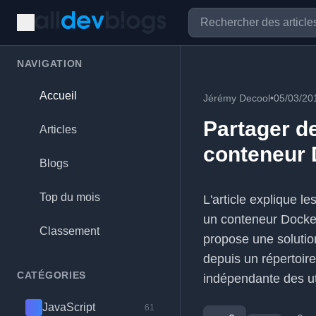
NAVIGATION
Accueil
Jérémy Decool
•
05/03/20
Partager d
Articles
conteneur 
Blogs
Top du mois
L'article explique 
un conteneur Docker,
Classement
propose une solutio
depuis un répertoire
CATÉGORIES
indépendante des uti
JavaScript
61