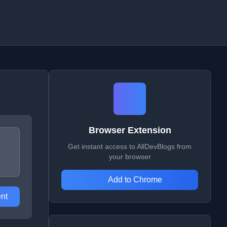
Browser Extension
Get instant access to AllDevBlogs from
your browser
Add to Chrome
nt