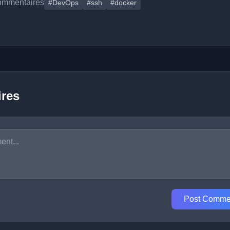
ommentaires
#DevOps
#ssh
#docker
res
Post Comme