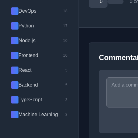
0
0 c
DevOps
18
Python
17
Node.js
10
Frontend
10
Commentai
React
5
Backend
5
TypeScript
3
Machine Learning
3