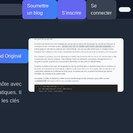
Soumettre
Se
un blog
S'inscrire
connecter
d Original
 hôte avec
tiques. Il
 les clés