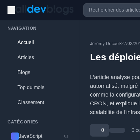
NAVIGATION
Accueil
Jérémy Decool
•
27/02/20
Les déploi
Articles
Blogs
L'article analyse p
automatisé, malgré l
Top du mois
comme la configurati
Classement
CRON, et explique l
scalabilité de l'infra
CATÉGORIES
0
0 c
JavaScript
61