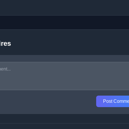
res
Post Comme