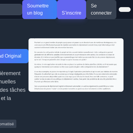
Soumettre
Se
un blog
S'inscrire
connecter
d Original
tièrement
nuelles
 des tâches
et la
omatisé