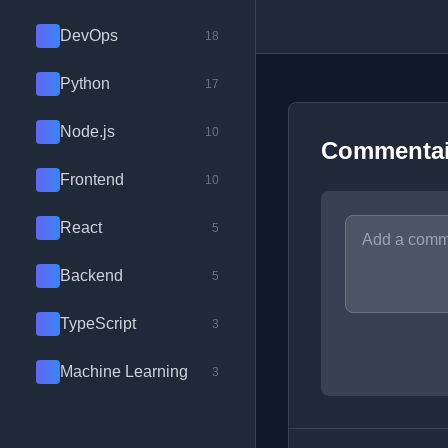
DevOps
18
Python
17
Node.js
10
Commentai
Frontend
10
React
5
Backend
5
TypeScript
3
Machine Learning
3