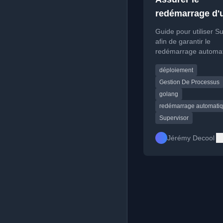
redémarrage d'
application Go 
Guide pour utiliser S
de plantage
afin de garantir le
redémarrage automa
d'une application Go
déploiement
de plantage.
Gestion De Processus
golang
redémarrage automati
Supervisor
Jérémy Decool