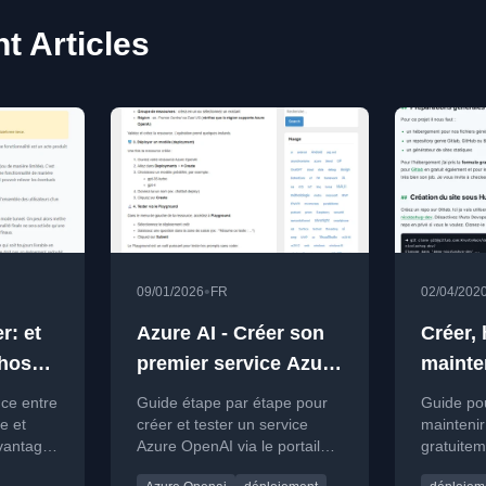
t Articles
•
09/01/2026
FR
02/04/202
r: et
Azure AI - Créer son
Créer, 
choses
premier service Azure
mainten
OpenAI et le tester via
statiq
nce entre
Guide étape par étape pour
Guide pou
le portail
e et
créer et tester un service
maintenir
avantages
Azure OpenAI via le portail
gratuite
Azure, sans écrire de code.
GitLab et 