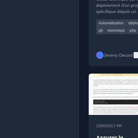
déploiement d'un pro
spécifique depuis un
monorepo, en utilisan
Automatisation
déplo
outils comme Deploye
git
monorepo
php
Jérémy Decool
•
15/05/2017
FR
Assurer le