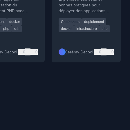
isation du
bonnes pratiques pour
ent PHP avec
déployer des applications
et Gitlab CI, incluant
PHP avec Docker, en
ent
docker
Conteneurs
déploiement
n des clés SSH dans
discutant de l'architecture des
eneurs Docker.
conteneurs.
php
ssh
docker
Infrastructure
php
my Decool
0
0
Jérémy Decool
0
0