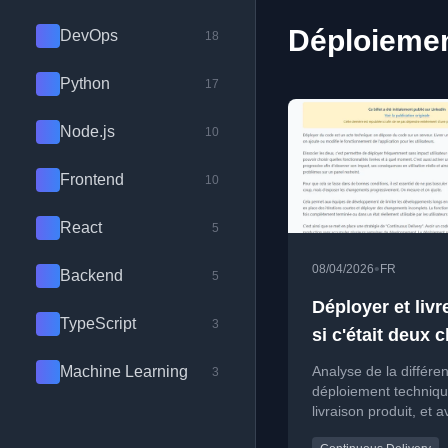
Déploiemen
DevOps
18
Python
17
Node.js
10
Frontend
10
React
5
•
08/04/2026
FR
Backend
5
Déployer et livre
TypeScript
3
si c'était deux 
différentes ?
Machine Learning
Analyse de la différe
3
déploiement techniqu
livraison produit, et 
de les dissocier en