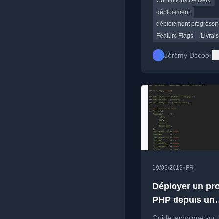
Continuous Delivery
développement logici
déploiement
déploiement progressif
Feature Flags
Livrai
Jérémy Decool
•
19/05/2019
FR
Déployer un pro
PHP depuis un
monorepo
Guide technique sur 