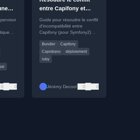
une
entre Capifony et
en cas
Capistrano 3
upervisor
Guide pour résoudre le conflit
d'incompatibilité entre
tique
Capifony (pour Symfony2) et
 en cas
Capistrano 3 en utilisant
Bundler
Capifony
Bundler pour gérer les
versions.
Capistrano
déploiement
ruby
que
0
0
Jérémy Decool
0
0