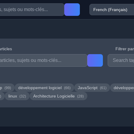
rticles
Filtrer pa
hp
développement logiciel
JavaScript
développ
(99)
(66)
(61)
linux
Architecture Logicielle
)
(32)
(28)