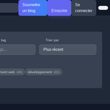
Soumettre
Se
un blog
S'inscrire
connecter
r tag
Trier par
ement web
développement
(44)
(41)