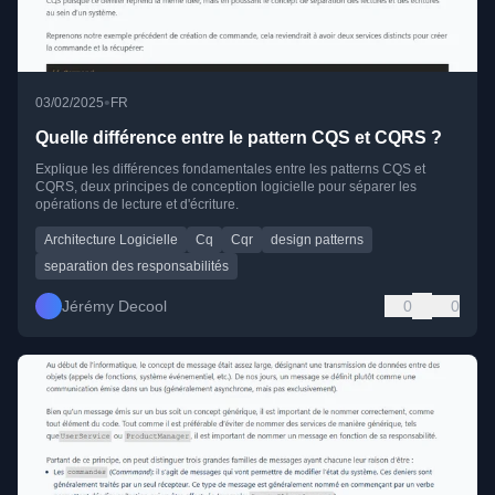
•
03/02/2025
FR
Quelle différence entre le pattern CQS et CQRS ?
Explique les différences fondamentales entre les patterns CQS et
CQRS, deux principes de conception logicielle pour séparer les
opérations de lecture et d'écriture.
Architecture Logicielle
Cq
Cqr
design patterns
separation des responsabilités
Jérémy Decool
0
0