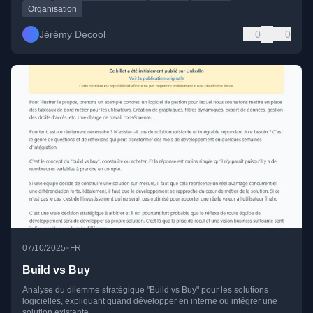
Organisation
Jérémy Decool
0
0
•
07/10/2025
FR
Build vs Buy
Analyse du dilemme stratégique "Build vs Buy" pour les solutions
logicielles, expliquant quand développer en interne ou intégrer une
solution existante.