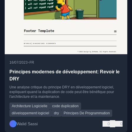
•
16/07/2023
FR
Principes modernes de développement: Revoir le
DRY
Une analyse critique du principe DRY en développement logiciel,
expliquant quand la duplication de code peut être bénéfique pour
l'architecture et la maintenance.
Architecture Logicielle
code duplication
développement logiciel
dry
Principes De Programmation
Walid Sassi
0
0