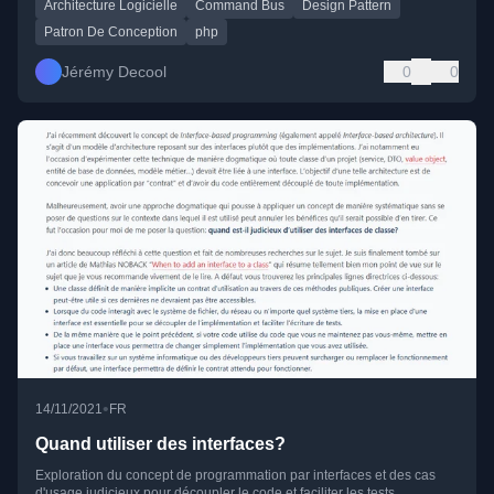
Architecture Logicielle
Command Bus
Design Pattern
Patron De Conception
php
Jérémy Decool
0
0
•
14/11/2021
FR
Quand utiliser des interfaces?
Exploration du concept de programmation par interfaces et des cas
d'usage judicieux pour découpler le code et faciliter les tests.