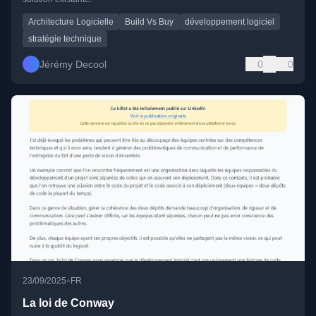
Architecture Logicielle
Build Vs Buy
développement logiciel
stratégie technique
Jérémy Decool
0
0
•
23/09/2025
FR
La loi de Conway