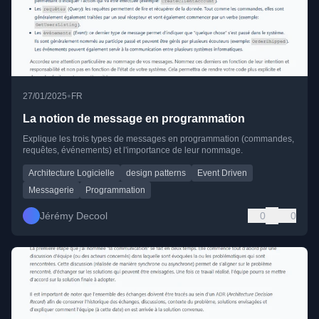
•
27/01/2025
FR
La notion de message en programmation
Explique les trois types de messages en programmation (commandes,
requêtes, événements) et l'importance de leur nommage.
Architecture Logicielle
design patterns
Event Driven
Messagerie
Programmation
Jérémy Decool
0
0