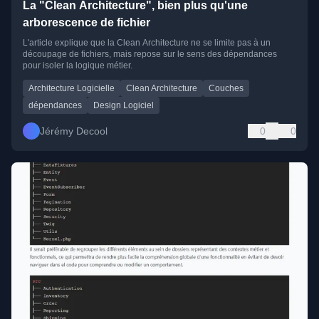
La "Clean Architecture", bien plus qu'une
arborescence de fichier
L'article explique que la Clean Architecture ne se limite pas à un
découpage de fichiers, mais repose sur le sens des dépendances
pour isoler la logique métier.
Architecture Logicielle
Clean Architecture
Couches
dépendances
Design Logiciel
Jérémy Decool
0
0