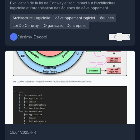
Explication de la loi de Conway et son impact sur l'architecture
logicielle et l'organisation des équipes de développement.
Architecture Logicielle
développement logiciel
équipes
Loi De Conway
Organisation Dentreprise
Jérémy Decool
0
0
•
18/04/2025
FR