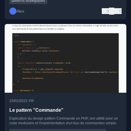
patterns stratégiques
Alex
0
0
•
25/02/2022
FR
Le pattern "Commande"
Explication du design pattern Commande en PHP, son utilité pour un
code modulaire et l'implémentation d'un bus de commandes simple.