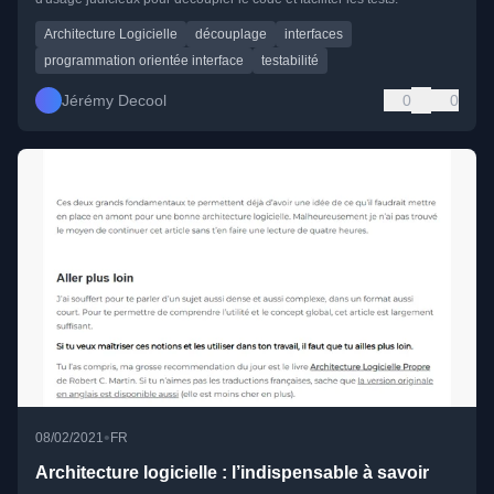
Architecture Logicielle
découplage
interfaces
programmation orientée interface
testabilité
Jérémy Decool
0
0
•
08/02/2021
FR
Architecture logicielle : l’indispensable à savoir