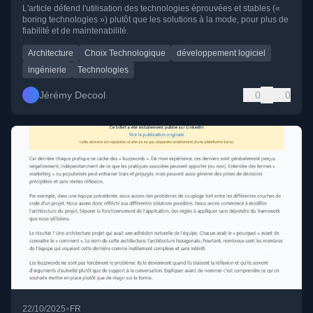
L'article défend l'utilisation des technologies éprouvées et stables («
boring technologies ») plutôt que les solutions à la mode, pour plus de
fiabilité et de maintenabilité.
Architecture
Choix Technologique
développement logiciel
ingénierie
Technologies
Jérémy Decool
0
0
•
22/10/2025
FR