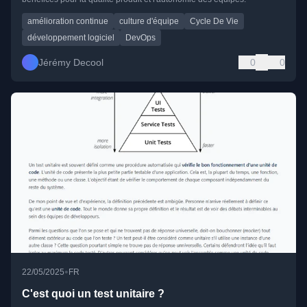
amélioration continue
culture d'équipe
Cycle De Vie
développement logiciel
DevOps
Jérémy Decool
0
0
•
22/05/2025
FR
C'est quoi un test unitaire ?