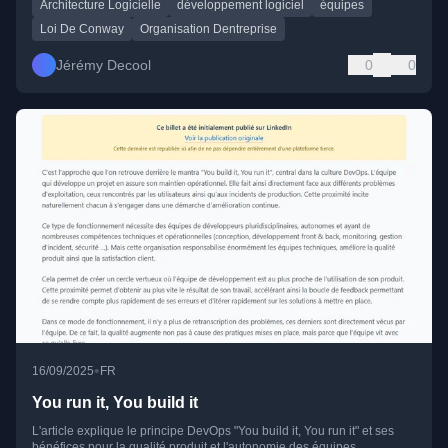
Architecture Logicielle
développement logiciel
équipes
Loi De Conway
Organisation Dentreprise
Jérémy Decool
0
0
•
16/09/2025
FR
You run it, You build it
L'article explique le principe DevOps "You build it, You run it" et ses
bénéfices pour la qualité produit et l'autonomie des équipes.