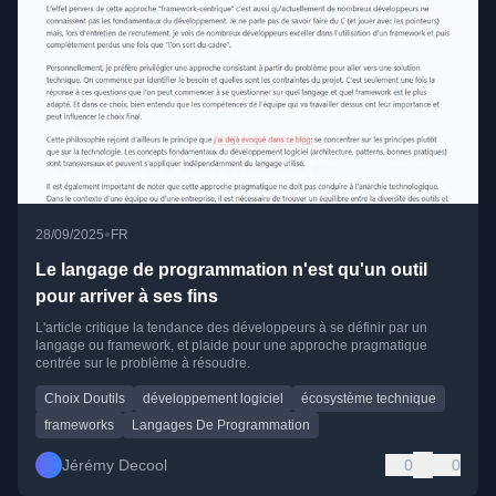
•
28/09/2025
FR
Le langage de programmation n'est qu'un outil
pour arriver à ses fins
L'article critique la tendance des développeurs à se définir par un
langage ou framework, et plaide pour une approche pragmatique
centrée sur le problème à résoudre.
Choix Doutils
développement logiciel
écosystème technique
frameworks
Langages De Programmation
Jérémy Decool
0
0