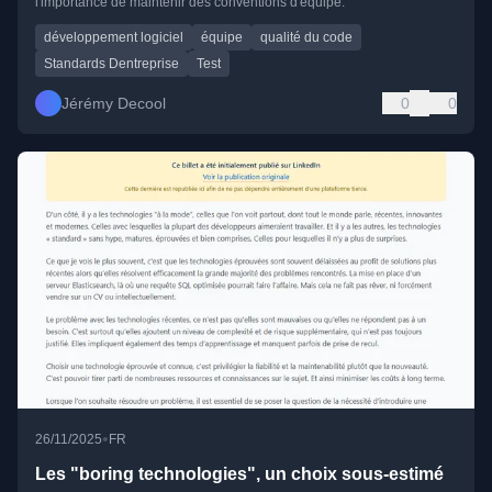
l'importance de maintenir des conventions d'équipe.
développement logiciel
équipe
qualité du code
Standards Dentreprise
Test
Jérémy Decool
0
0
•
26/11/2025
FR
Les "boring technologies", un choix sous-estimé