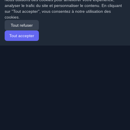
analyser le trafic du site et personnaliser le contenu. En cliquant
sur "Tout accepter", vous consentez à notre utilisation des
cookies.
Tout refuser
Tout accepter
Accueil
Articles
French (Français)
Connexion
Découvrez les meilleurs blogs personnels de
développeurs et articles du monde entier. Restez à jour
avec les dernières tendances, tutoriels et insights de la
communauté de développeurs.