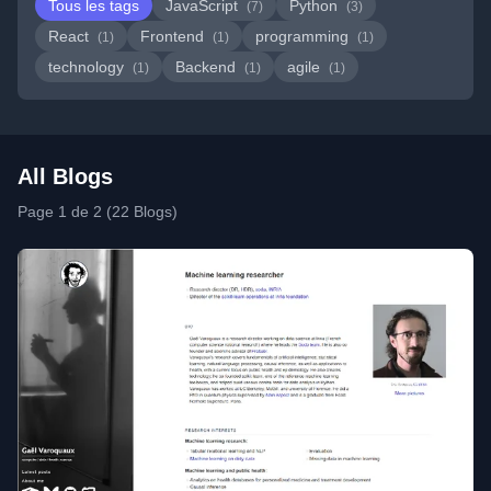
Tous les tags
JavaScript
Python
(7)
(3)
React
Frontend
programming
(1)
(1)
(1)
technology
Backend
agile
(1)
(1)
(1)
All Blogs
Page 1 de 2 (22 Blogs)