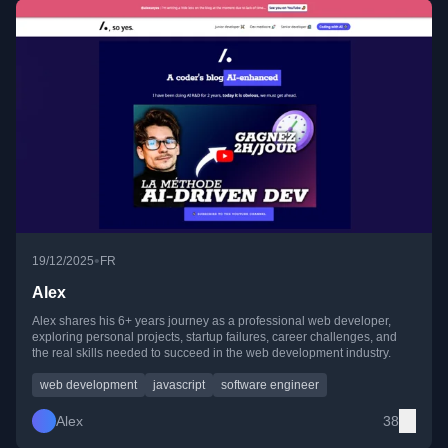
d'architecture technique et maîtriser les fonctionnalités avancées de
TypeScript. Suivez pour des conseils pratiques de développement
Node.js, tutoriels Docker, fonctionnalités du langage JavaScript et
meilleures pratiques d'ingénierie logicielle pour applications web
modernes.
•
19/12/2025
FR
Alex
Alex shares his 6+ years journey as a professional web developer,
exploring personal projects, startup failures, career challenges, and
the real skills needed to succeed in the web development industry.
web development
javascript
software engineer
Alex
38