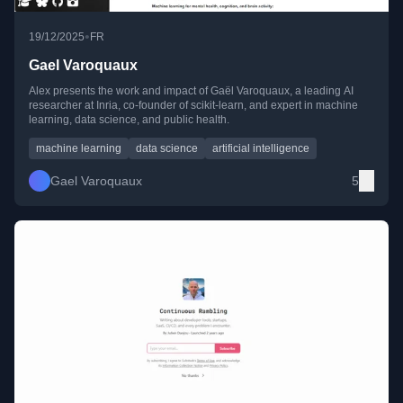
•
19/12/2025
FR
Gael Varoquaux
Alex presents the work and impact of Gaël Varoquaux, a leading AI
researcher at Inria, co-founder of scikit-learn, and expert in machine
learning, data science, and public health.
machine learning
data science
artificial intelligence
Gael Varoquaux
5