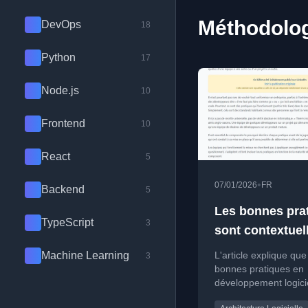
Méthodolog
DevOps
18
Python
17
Node.js
10
Frontend
10
React
5
•
07/01/2026
FR
Backend
5
Les bonnes pra
TypeScript
3
sont contextuel
Machine Learning
L'article explique que
3
bonnes pratiques en
développement logici
contextuelles et ne d