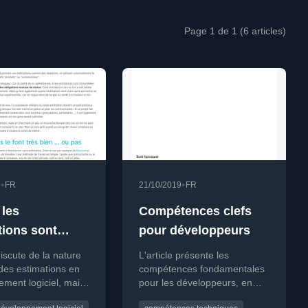
Page 1 de 1 (6 articles)
•
•
9
FR
21/10/2019
FR
 les
Compétences clefs
tions sont
pour développeurs
, mais ...
discute de la nature
L'article présente les
des estimations en
compétences fondamentales
ment logiciel, mais
pour les développeurs, en
leur utilité comme
mettant l'accent sur la