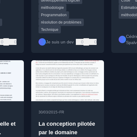
développement logiciel
Code
d
l'expérience et du livre "How
outil d'ai
jet à
To Solve It".
priorisati
méthodologie
Estimatio
Programmation
méthodol
résolution de problèmes
Technique
Cédri
0
0
Je suis un dev
0
0
Spalvi
•
30/03/2015
FR
elle et
La conception pilotée
par le domaine