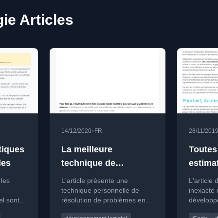
ie Articles
•
14/12/2020
FR
28/11/201
tiques
La meilleure
Toutes
les
technique de
estima
résolution de
fausses
 les
L'article présente une
L'article 
problèmes en
technique personnelle de
inexacte 
el sont
résolution de problèmes en
développe
programmation
oivent
programmation, inspirée de
souligne 