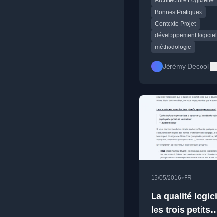
Architecture Logicielle
pas être appliquées
aveuglément d'un pro
Bonnes Pratiques
l'autre.
Contexte Projet
développement logiciel
méthodologie
Jérémy Decool
•
15/05/2016
FR
La qualité logici
les trois petits