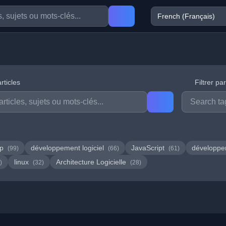
rticles
Filtrer pa
hp
développement logiciel
JavaScript
développ
(99)
(66)
(61)
linux
Architecture Logicielle
)
(32)
(28)