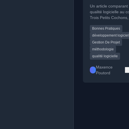
cochons
Un article comparant 
qualité logicielle au 
Trois Petits Cochons,
soulignant l'importan
Bonnes Pratiques
construire du code so
pour éviter les bugs e
développement logiciel
dette technique.
Gestion De Projet
méthodologie
qualité logicielle
Maxence
Poutord