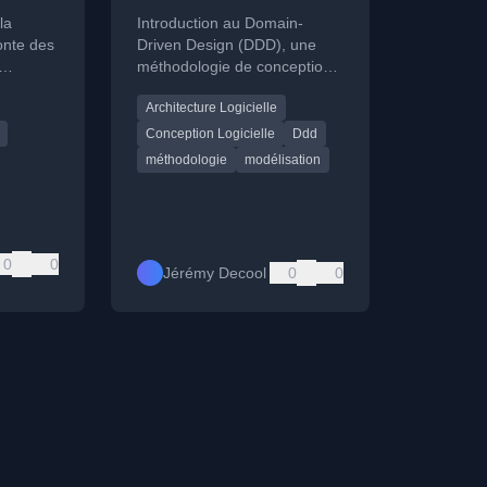
la
Introduction au Domain-
conte des
Driven Design (DDD), une
méthodologie de conception
ce de
logicielle centrée sur le
Architecture Logicielle
lide
domaine métier et le langage
t la
commun.
Conception Logicielle
Ddd
méthodologie
modélisation
0
0
Jérémy Decool
0
0