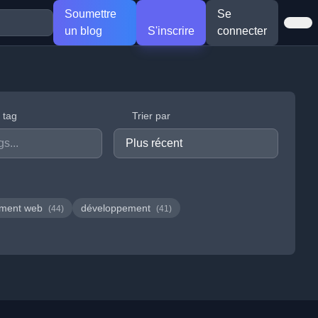
Soumettre
Se
un blog
S'inscrire
connecter
r tag
Trier par
ement web
développement
(44)
(41)