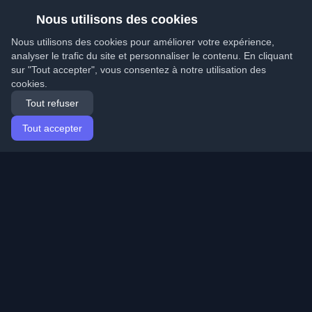
Nous utilisons des cookies
Nous utilisons des cookies pour améliorer votre expérience,
analyser le trafic du site et personnaliser le contenu. En cliquant
sur "Tout accepter", vous consentez à notre utilisation des
cookies.
Tout refuser
Tout accepter
Accueil
Articles
French (Français)
Connexion
Découvrez les meilleurs blogs personnels de
développeurs et articles du monde entier. Restez à jour
avec les dernières tendances, tutoriels et insights de la