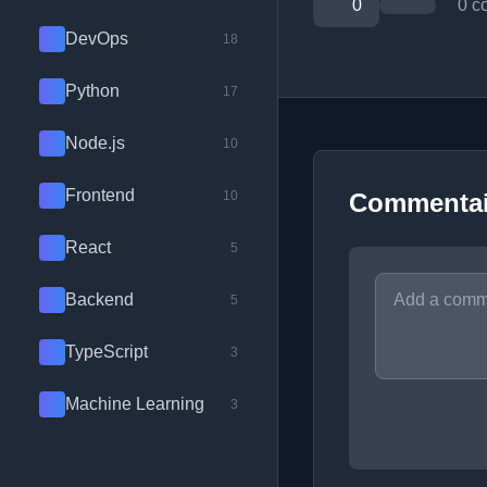
0
0 c
DevOps
18
Python
17
Node.js
10
Frontend
10
Commentai
React
5
Backend
5
TypeScript
3
Machine Learning
3