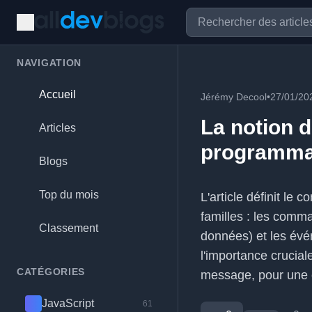
NAVIGATION
Accueil
Jérémy Decool
•
27/01/20
La notion 
Articles
programma
Blogs
Top du mois
L'article définit le
familles : les comma
Classement
données) et les événe
l'importance crucial
CATÉGORIES
message, pour une c
JavaScript
61