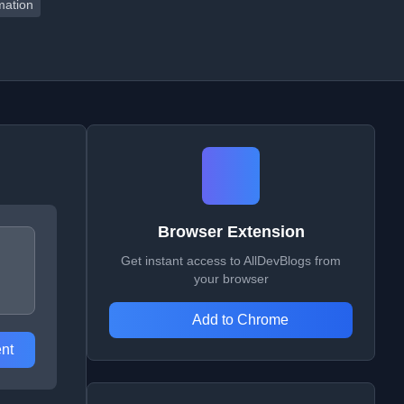
ation
Browser Extension
Get instant access to AllDevBlogs from
your browser
Add to Chrome
nt