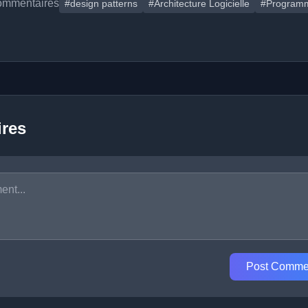
ommentaires
#design patterns
#Architecture Logicielle
#Programm
res
Post Comme