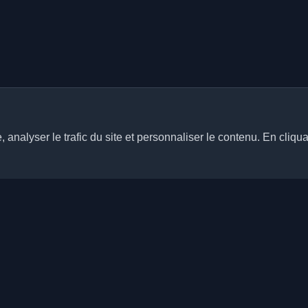
analyser le trafic du site et personnaliser le contenu. En cliqua
Liens rapides
Articles
rs blogs personnels de