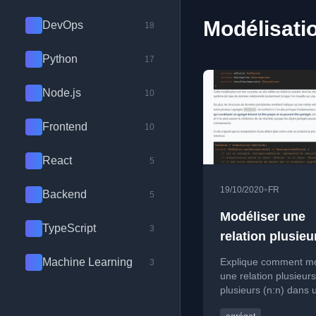
Modélisatio
DevOps
18
Python
17
Node.js
10
Frontend
10
React
5
•
19/10/2020
FR
Backend
5
Modéliser une
TypeScript
3
relation plusieu
plusieurs (n:n)
Machine Learning
Explique comment mo
3
un agrégat
une relation plusieurs
plusieurs (n:n) dans 
agrégat en DDD, en é