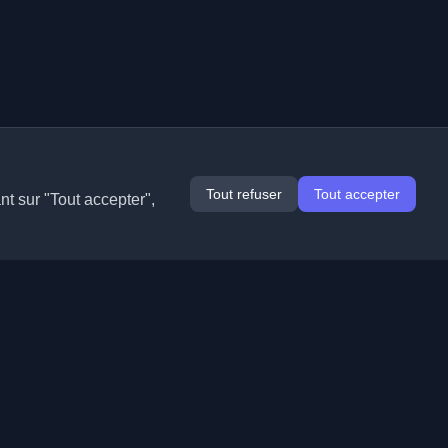
Tout refuser
Tout accepter
nt sur "Tout accepter",
Extensions
Informations
Chrome
À propos de nous