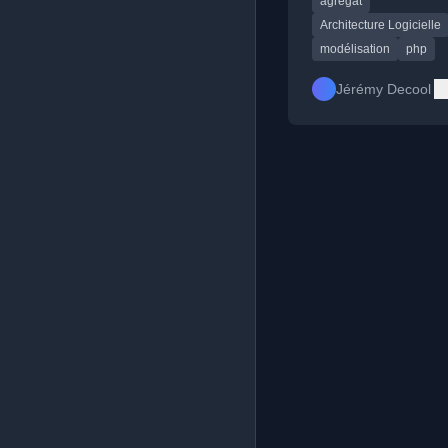
agrégat
partage d'entités et e
conservant l'intégrité.
Architecture Logicielle
modélisation
php
Jérémy Decool