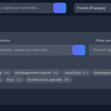
rticles
Filtrer pa
hp
développement logiciel
JavaScript
développ
(99)
(66)
(61)
linux
Architecture Logicielle
)
(32)
(28)