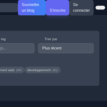
Soumettre
Se
un blog
S'inscrire
connecter
r tag
Trier par
ement web
développement
(44)
(41)