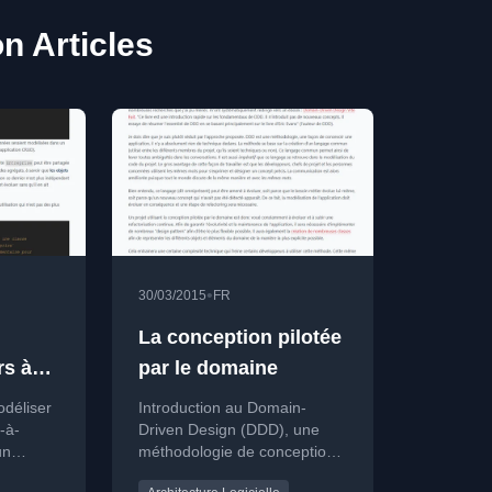
n Articles
•
30/03/2015
FR
La conception pilotée
rs à
par le domaine
 dans
déliser
Introduction au Domain-
-à-
Driven Design (DDD), une
un
méthodologie de conception
vitant le
logicielle centrée sur le