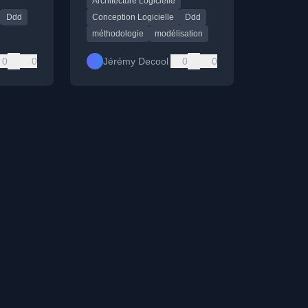
Architecture Logicielle
n
domaine métier et le langage
commun.
Ddd
Conception Logicielle
Ddd
méthodologie
modélisation
0
0
Jérémy Decool
0
0