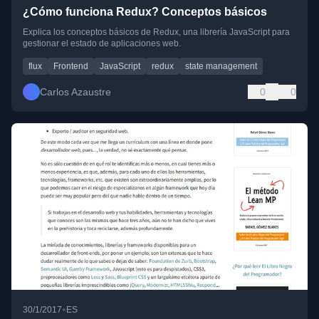
¿Cómo funciona Redux? Conceptos básicos
Explica los conceptos básicos de Redux, una librería JavaScript para
gestionar el estado de aplicaciones web.
flux
Frontend
JavaScript
redux
state management
Carlos Azaustre
0
0
•
30/1/2017
ES