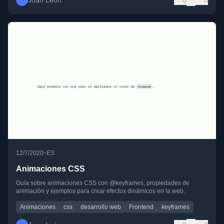
Joan León
0
0
•
12/7/2020
ES
Animaciones CSS
Guía sobre animaciones CSS con @keyframes, propiedades de
animación y ejemplos para crear efectos dinámicos en la web.
Animaciones
css
desarrollo web
Frontend
keyframes