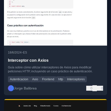
•
18/6/2024
ES
Interceptor con Axios
Guía sobre cómo utilizar interceptores de Axios para modificar
peticiones HTTP, incluyendo un caso práctico de autenticación.
Autenticacion
Axio
Frontend
http
Interceptores
Jorge Balibrea
0
0