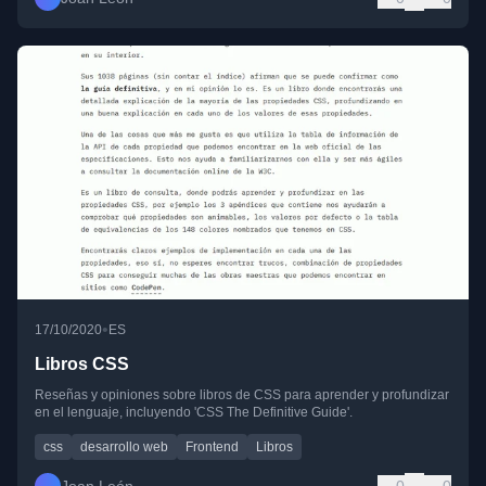
•
17/10/2020
ES
Libros CSS
Reseñas y opiniones sobre libros de CSS para aprender y profundizar
en el lenguaje, incluyendo 'CSS The Definitive Guide'.
css
desarrollo web
Frontend
Libros