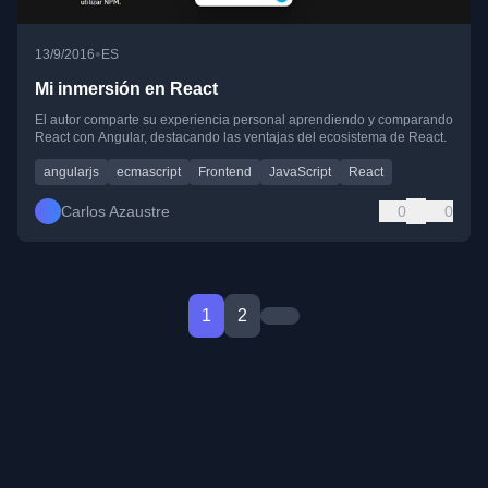
•
13/9/2016
ES
Mi inmersión en React
El autor comparte su experiencia personal aprendiendo y comparando
React con Angular, destacando las ventajas del ecosistema de React.
angularjs
ecmascript
Frontend
JavaScript
React
Carlos Azaustre
0
0
1
2