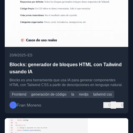
•
20/9/2025
ES
Blocks: generador de bloques HTML con Tailwind
usando IA
Blocks es una herramienta que usa IA para generar componentes
HTML con Tailwind CSS a partir de descripciones en lenguaje natural.
Frontend
generación de código
Ia
nextjs
tailwind css
Fran Moreno
0
0