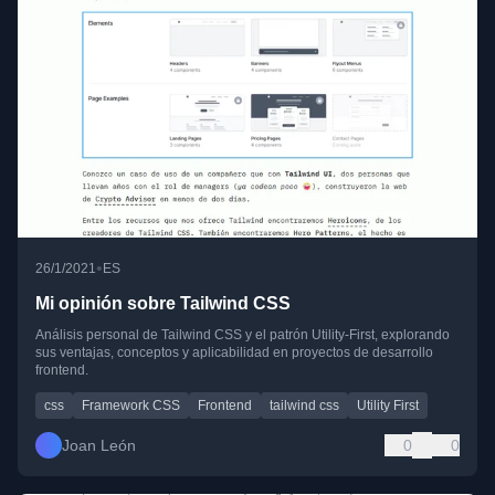
•
26/1/2021
ES
Mi opinión sobre Tailwind CSS
Análisis personal de Tailwind CSS y el patrón Utility-First, explorando
sus ventajas, conceptos y aplicabilidad en proyectos de desarrollo
frontend.
css
Framework CSS
Frontend
tailwind css
Utility First
Joan León
0
0