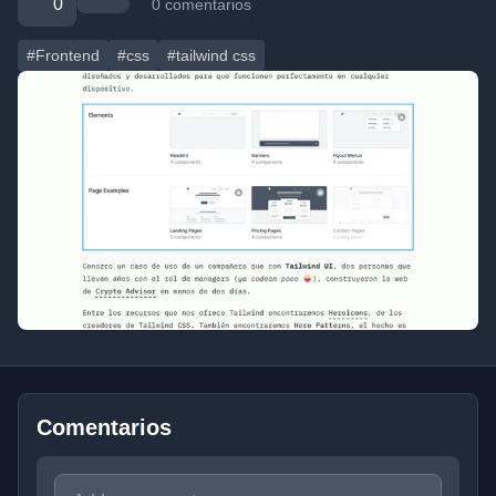
0
0 comentarios
#Frontend
#css
#tailwind css
Comentarios