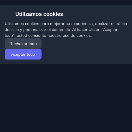
Utilizamos cookies
Utilizamos cookies para mejorar su experiencia, analizar el tráfico
del sitio y personalizar el contenido. Al hacer clic en "Aceptar
todo", usted consiente nuestro uso de cookies.
Rechazar todo
Aceptar todo
Inicio
Artículos
Spanish (Español)
Iniciar sesión
Descubre los mejores blogs personales de
desarrolladores y artículos de todo el mundo. Mantente
actualizado con las últimas tendencias, tutoriales e