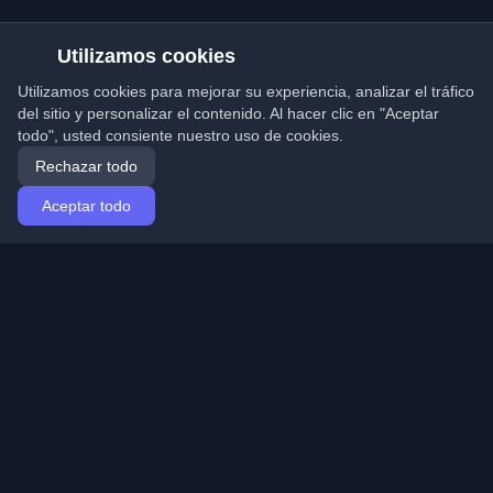
Utilizamos cookies
Utilizamos cookies para mejorar su experiencia, analizar el tráfico
del sitio y personalizar el contenido. Al hacer clic en "Aceptar
todo", usted consiente nuestro uso de cookies.
Rechazar todo
Aceptar todo
Inicio
Artículos
Spanish (Español)
Iniciar sesión
Descubre los mejores blogs personales de
desarrolladores y artículos de todo el mundo. Mantente
actualizado con las últimas tendencias, tutoriales e