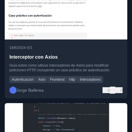
•
18/6/2024
ES
Interceptor con Axios
Guía sobre cómo utilizar interceptores de Axios para modificar
peticiones HTTP, incluyendo un caso práctico de autenticación.
Autenticacion
Axio
Frontend
http
Interceptores
Jorge Balibrea
0
0