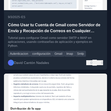
•
9/3/2025
ES
Cómo Usar tu Cuenta de Gmail como Servidor de
Envío y Recepción de Correos en Cualquier
Aplicación
Tutorial para configurar Gmail como servidor SMTP e IMAP en
aplicaciones, usando contraseñas de aplicación y ejemplos en
Python.
Autenticacion
configuración
Gmail
Imap
Smtp
David Cantón Nadales
0
0