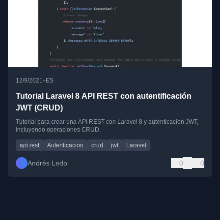
•
12/9/2021
ES
Tutorial Laravel 8 API REST con autentificación
JWT (CRUD)
Tutorial para crear una API REST con Laravel 8 y autenticación JWT,
incluyendo operaciones CRUD.
api rest
Autenticacion
crud
jwt
Laravel
Andrés Ledo
0
0