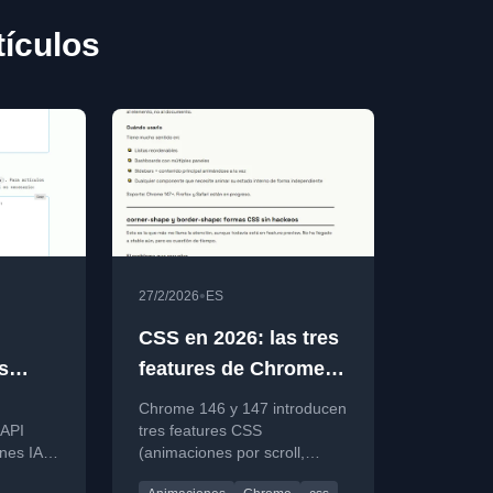
ículos
•
27/2/2026
ES
CSS en 2026: las tres
s
features de Chrome
con la
que eliminan
Chrome 146 y 147 introducen
izer
JavaScript que llevas
API
tres features CSS
nes IA
(animaciones por scroll,
años escribiendo
vada en
anchor positioning y popover