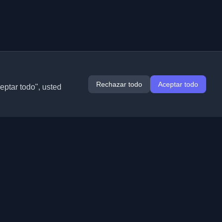
Rechazar todo
Aceptar todo
ceptar todo", usted
Extensiones
Información
Chrome
Acerca de nosotros
Edge
Contacto
(próximamente)