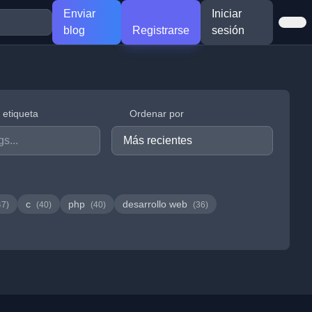
Enviar
Iniciar
blog
Registrarse
sesión
r etiqueta
Ordenar por
c
php
desarrollo web
47)
(40)
(40)
(36)