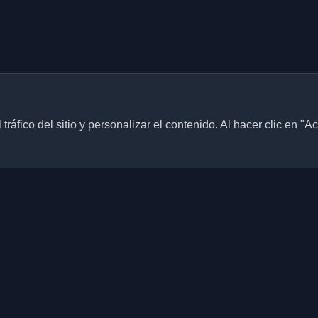
ráfico del sitio y personalizar el contenido. Al hacer clic en "A
Enlaces rápidos
Artículos
blogs personales de
culos de todo el mundo. Mantente
Blogs