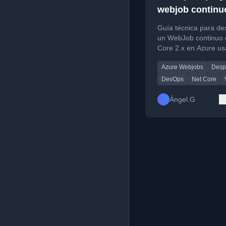
webjob continu
.NET Core 2.x a
Guía técnica para de
un WebJob continuo 
Core 2.x en Azure u
VSTS, explicando la
Azure Webjobs
Desp
estructura de director
pipeline de build.
DevOps
Net Core
Ángel.G