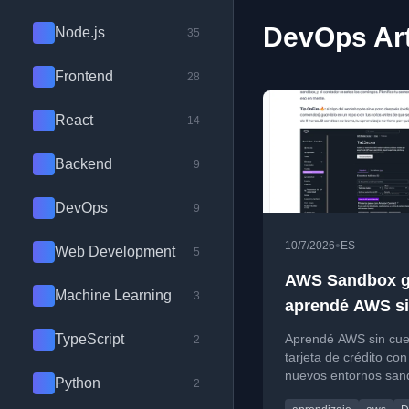
DevOps Art
Node.js
35
Frontend
28
React
14
Backend
9
DevOps
9
•
10/7/2026
ES
Web Development
5
AWS Sandbox gr
Machine Learning
3
aprendé AWS s
cuenta, sin tarje
TypeScript
Aprendé AWS sin cue
2
sin miedo 🔥
tarjeta de crédito con
nuevos entornos san
Python
2
gratuitos de AWS Bui