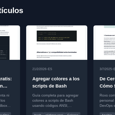
ículos
•
•
21/2/2026
ES
3/7/2025
atis:
Agregar colores a los
De Cer
in
scripts de Bash
Cómo S
ta y
Obstác
nta ni
Guía completa para agregar
Roxs com
 los
colores a scripts de Bash
personal
dbox
usando códigos ANSI,
DevOps e
lder
mejorando la legibilidad y
convertir