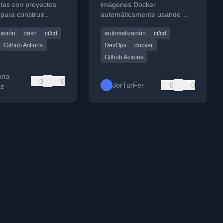
mentos
Actions
ntes con proyectos
imágenes Docker
 para construir
automáticamente usando
tos sólidos usando
GitHub Actions, sustituyendo
zación
bash
ci/cd
automatización
ci/cd
/CD y más.
las builds automáticas de
DockerHub.
Github Actions
DevOps
docker
Github Actions
ana
0
0
JorTurFer
0
0
ez