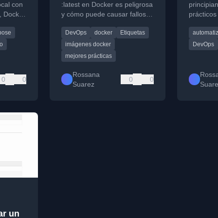
menos lo esperas
funda
ocal con
:latest en Docker es peligrosa
principia
, Docker
y cómo puede causar fallos
prácticos
ido
s y
en despliegues y entornos de
fundamen
pose
DevOps
docker
Etiquetas
automati
producción.
Bash, CI
o
imágenes docker
DevOps
mejores prácticas
Rossana
Ross
0
0
0
0
Suarez
Suar
ar un