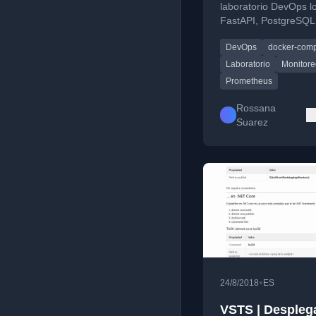
completo con
laboratorio DevOps l
FastAPI, PostgreSQL
monitoreo inclu
Compose, Prometheu
DevOps
docker-com
Grafana.
Laboratorio
Monitore
Prometheus
Rossana
Suarez
•
24/8/2018
ES
VSTS | Despleg