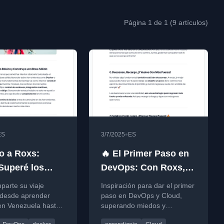
Página 1 de 1 (9 artículos)
•
ES
3/7/2025
ES
o a Roxs:
🔥 El Primer Paso en
uperé los
DevOps: Con Roxs,
ulos
¡Despierta Tu Fuego y
parte su viaje
Inspiración para dar el primer
Domina el Camino! 🔥
 desde aprender
paso en DevOps y Cloud,
n Venezuela hasta
superando miedos y
se en ingeniera de
fracasos.