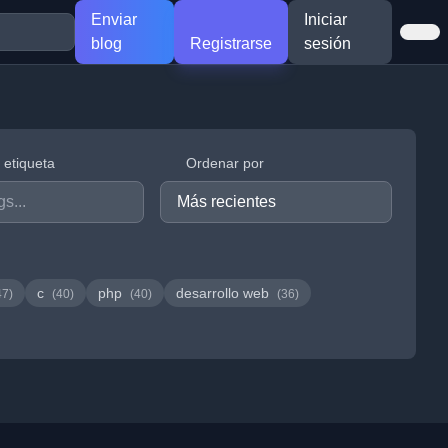
Enviar
Iniciar
blog
Registrarse
sesión
r etiqueta
Ordenar por
c
php
desarrollo web
47)
(40)
(40)
(36)