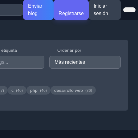
Enviar
Iniciar
blog
Registrarse
sesión
r etiqueta
Ordenar por
c
php
desarrollo web
47)
(40)
(40)
(36)