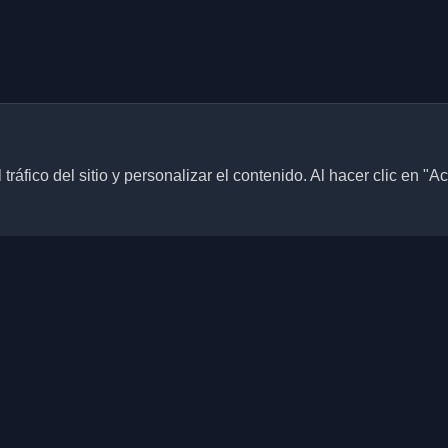
ráfico del sitio y personalizar el contenido. Al hacer clic en "A
Enlaces rápidos
Artículos
blogs personales de
culos de todo el mundo. Mantente
Blogs