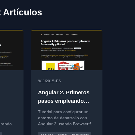
 Artículos
•
9/11/2015
ES
n
Angular 2. Primeros
pasos empleando
Browserify y Babel
Tutorial para configurar un
entorno de desarrollo con
arando
Angular 2 usando Browserify
y Babel, evitando TypeScript