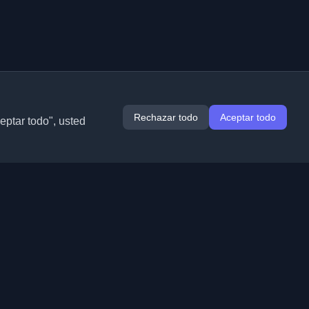
Rechazar todo
Aceptar todo
ceptar todo", usted
Extensiones
Información
Chrome
Acerca de nosotros
Edge
Contacto
(próximamente)