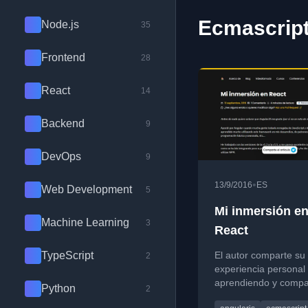
Ecmascript
Node.js
35
Frontend
28
React
14
Backend
9
DevOps
9
•
13/9/2016
ES
Web Development
5
Mi inmersión e
Machine Learning
3
React
TypeScript
El autor comparte su
2
experiencia personal
aprendiendo y comp
Python
2
React con Angular,