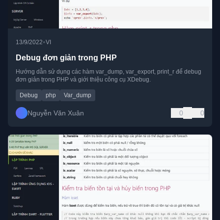
•
13/9/2022
VI
Debug đơn giản trong PHP
Hướng dẫn sử dụng các hàm var_dump, var_export, print_r để debug
đơn giản trong PHP và giới thiệu công cụ XDebug.
Debug
php
Var_dump
Nguyễn Văn Xuân
0
0