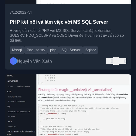
•
7/12/2022
VI
PHP kết nối và làm việc với MS SQL Server
Hướng dẫn kết nối PHP với MS SQL Server: cài đặt extension
SQLSRV, PDO_SQLSRV và ODBC Driver để thực hiện truy vấn cơ sở
dữ liệu.
Mssql
Pdo_sqlsrv
php
SQL Server
Sqlsrv
Nguyễn Văn Xuân
0
0