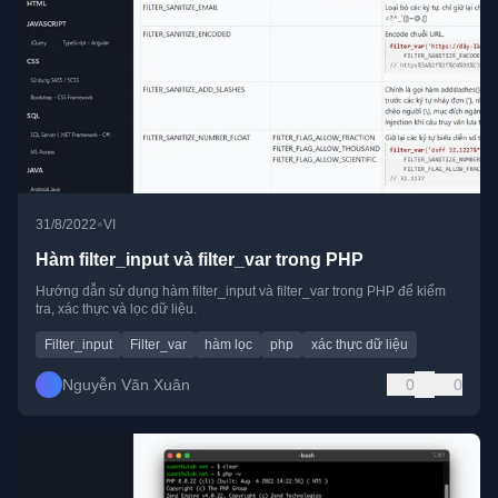
•
31/8/2022
VI
Hàm filter_input và filter_var trong PHP
Hướng dẫn sử dụng hàm filter_input và filter_var trong PHP để kiểm
tra, xác thực và lọc dữ liệu.
Filter_input
Filter_var
hàm lọc
php
xác thực dữ liệu
Nguyễn Văn Xuân
0
0