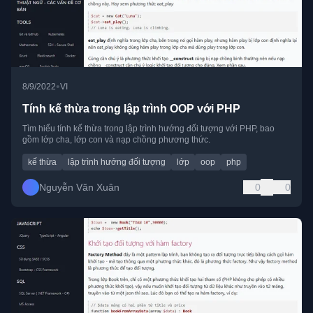
•
8/9/2022
VI
Tính kế thừa trong lập trình OOP với PHP
Tìm hiểu tính kế thừa trong lập trình hướng đối tượng với PHP, bao
gồm lớp cha, lớp con và nạp chồng phương thức.
kế thừa
lập trình hướng đối tượng
lớp
oop
php
Nguyễn Văn Xuân
0
0