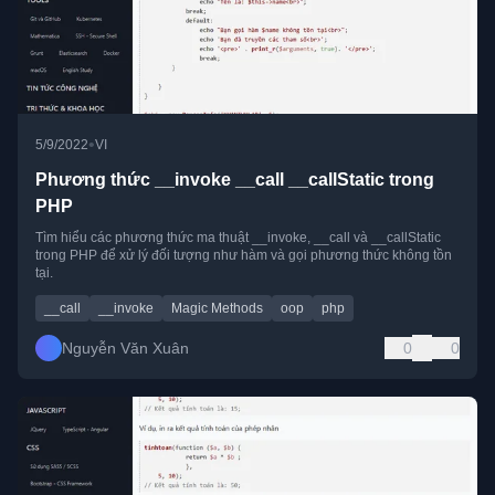
•
5/9/2022
VI
Phương thức __invoke __call __callStatic trong
PHP
Tìm hiểu các phương thức ma thuật __invoke, __call và __callStatic
trong PHP để xử lý đối tượng như hàm và gọi phương thức không tồn
tại.
__call
__invoke
Magic Methods
oop
php
Nguyễn Văn Xuân
0
0