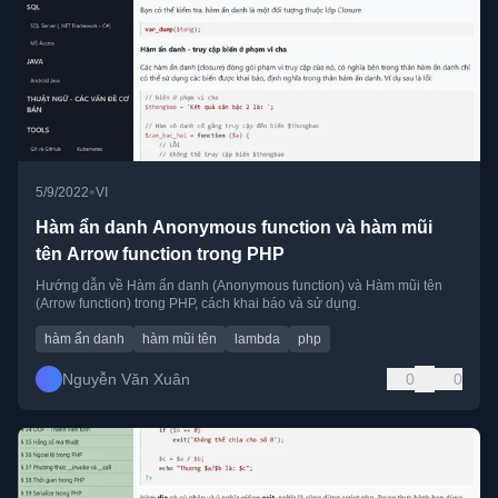
•
5/9/2022
VI
Hàm ẩn danh Anonymous function và hàm mũi
tên Arrow function trong PHP
Hướng dẫn về Hàm ẩn danh (Anonymous function) và Hàm mũi tên
(Arrow function) trong PHP, cách khai báo và sử dụng.
hàm ẩn danh
hàm mũi tên
lambda
php
Nguyễn Văn Xuân
0
0