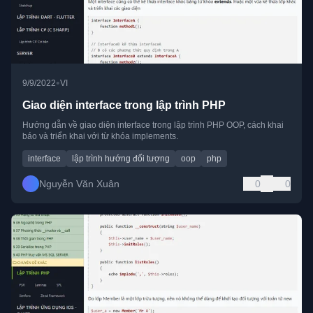
•
9/9/2022
VI
Giao diện interface trong lập trình PHP
Hướng dẫn về giao diện interface trong lập trình PHP OOP, cách khai
báo và triển khai với từ khóa implements.
interface
lập trình hướng đối tượng
oop
php
Nguyễn Văn Xuân
0
0