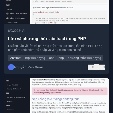
•
8/9/2022
VI
Lớp và phương thức abstract trong PHP
Hướng dẫn về lớp và phương thức abstract trong lập trình PHP OOP,
bao gồm khái niệm, cú pháp và ví dụ minh họa cụ thể.
Abstract
lớp trừu tượng
oop
php
phương thức trừu tượng
Nguyễn Văn Xuân
0
0