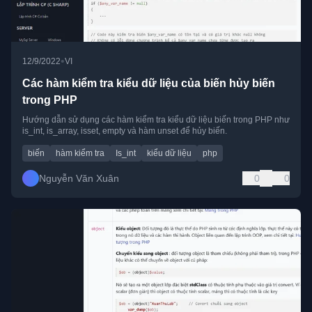
•
12/9/2022
VI
Các hàm kiểm tra kiểu dữ liệu của biến hủy biến
trong PHP
Hướng dẫn sử dụng các hàm kiểm tra kiểu dữ liệu biến trong PHP như
is_int, is_array, isset, empty và hàm unset để hủy biến.
biến
hàm kiểm tra
Is_int
kiểu dữ liệu
php
Nguyễn Văn Xuân
0
0