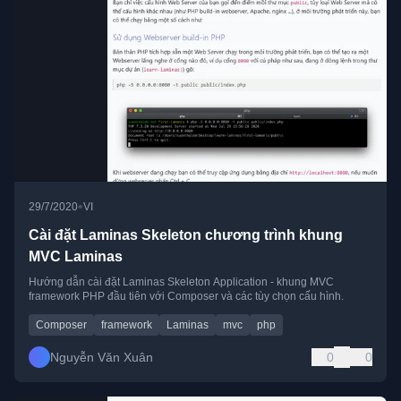
•
29/7/2020
VI
Cài đặt Laminas Skeleton chương trình khung
MVC Laminas
Hướng dẫn cài đặt Laminas Skeleton Application - khung MVC
framework PHP đầu tiên với Composer và các tùy chọn cấu hình.
Composer
framework
Laminas
mvc
php
Nguyễn Văn Xuân
0
0