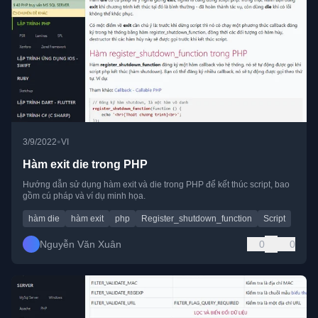
•
3/9/2022
VI
Hàm exit die trong PHP
Hướng dẫn sử dụng hàm exit và die trong PHP để kết thúc script, bao
gồm cú pháp và ví dụ minh họa.
hàm die
hàm exit
php
Register_shutdown_function
Script
Nguyễn Văn Xuân
0
0