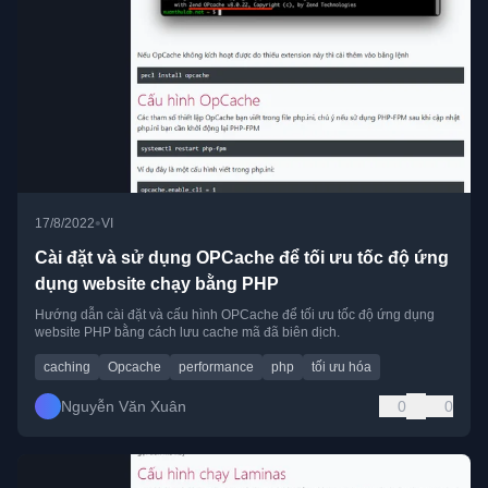
•
17/8/2022
VI
Cài đặt và sử dụng OPCache để tối ưu tốc độ ứng
dụng website chạy bằng PHP
Hướng dẫn cài đặt và cấu hình OPCache để tối ưu tốc độ ứng dụng
website PHP bằng cách lưu cache mã đã biên dịch.
caching
Opcache
performance
php
tối ưu hóa
Nguyễn Văn Xuân
0
0