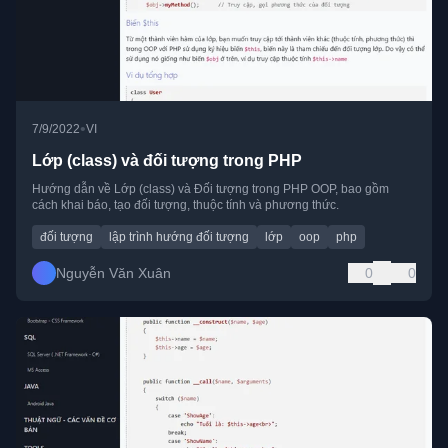
•
7/9/2022
VI
Lớp (class) và đối tượng trong PHP
Hướng dẫn về Lớp (class) và Đối tượng trong PHP OOP, bao gồm
cách khai báo, tạo đối tượng, thuộc tính và phương thức.
đối tượng
lập trình hướng đối tượng
lớp
oop
php
Nguyễn Văn Xuân
0
0