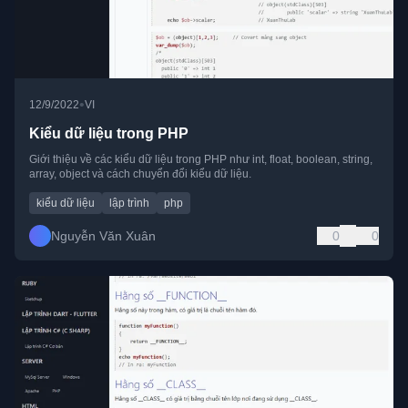
•
12/9/2022
VI
Kiểu dữ liệu trong PHP
Giới thiệu về các kiểu dữ liệu trong PHP như int, float, boolean, string,
array, object và cách chuyển đổi kiểu dữ liệu.
kiểu dữ liệu
lập trình
php
Nguyễn Văn Xuân
0
0