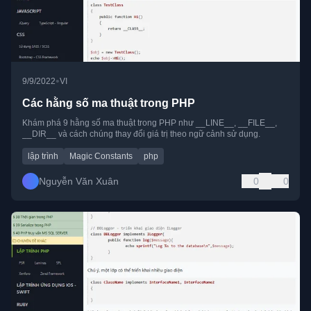
•
9/9/2022
VI
Các hằng số ma thuật trong PHP
Khám phá 9 hằng số ma thuật trong PHP như __LINE__, __FILE__,
__DIR__ và cách chúng thay đổi giá trị theo ngữ cảnh sử dụng.
lập trình
Magic Constants
php
Nguyễn Văn Xuân
0
0