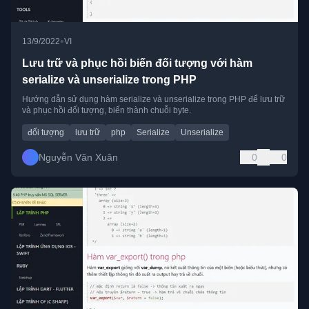
•
13/9/2022
VI
Lưu trữ và phục hồi biến đối tượng với hàm
serialize và unserialize trong PHP
Hướng dẫn sử dụng hàm serialize và unserialize trong PHP để lưu trữ
và phục hồi đối tượng, biến thành chuỗi byte.
đối tượng
lưu trữ
php
Serialize
Unserialize
Nguyễn Văn Xuân
0
0