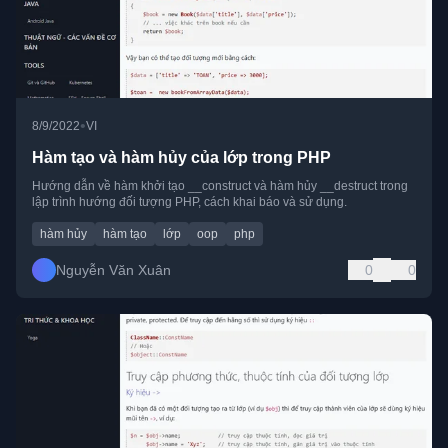
•
8/9/2022
VI
Hàm tạo và hàm hủy của lớp trong PHP
Hướng dẫn về hàm khởi tạo __construct và hàm hủy __destruct trong
lập trình hướng đối tượng PHP, cách khai báo và sử dụng.
hàm hủy
hàm tạo
lớp
oop
php
Nguyễn Văn Xuân
0
0