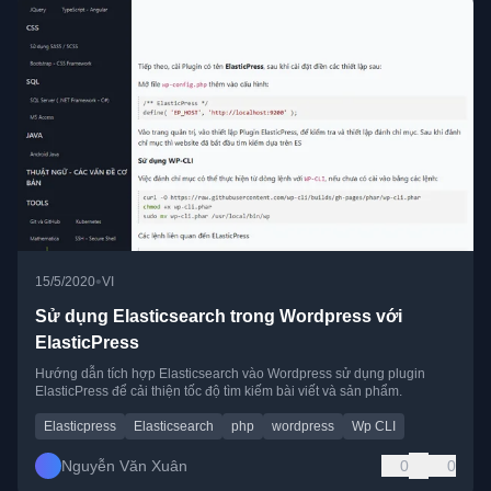
•
15/5/2020
VI
Sử dụng Elasticsearch trong Wordpress với
ElasticPress
Hướng dẫn tích hợp Elasticsearch vào Wordpress sử dụng plugin
ElasticPress để cải thiện tốc độ tìm kiếm bài viết và sản phẩm.
Elasticpress
Elasticsearch
php
wordpress
Wp CLI
Nguyễn Văn Xuân
0
0