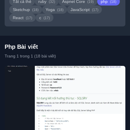
Tất cả thẻ
ruby
Aspnet Core
php
(32)
(19)
(18)
Sketchup
Yoga
JavaScript
(18)
(18)
(17)
React
c
(17)
(17)
Php Bài viết
Trang 1 trong 1 (18 bài viết)