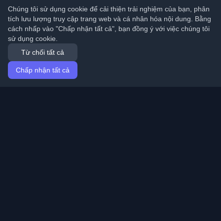
Chúng tôi sử dụng cookie để cải thiện trải nghiệm của bạn, phân
tích lưu lượng truy cập trang web và cá nhân hóa nội dung. Bằng
cách nhấp vào "Chấp nhận tất cả", bạn đồng ý với việc chúng tôi
sử dụng cookie.
Từ chối tất cả
Chấp nhận tất cả
Trang chủ
Bài viết
Vietnamese (Tiếng Việt)
Đăng nhập
Khám phá những blog cá nhân tốt nhất của lập trình
viên và bài viết từ khắp nơi trên thế giới. Cập nhật với
những xu hướng mới nhất, hướng dẫn và hiểu biết từ
cộng đồng lập trình viên.