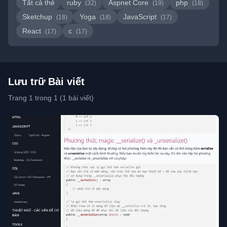
Tất cả thẻ
ruby
Aspnet Core
php
(32)
(19)
(18)
Sketchup
Yoga
JavaScript
(18)
(18)
(17)
React
c
(17)
(17)
Lưu trữ Bài viết
Trang 1 trong 1 (1 bài viết)