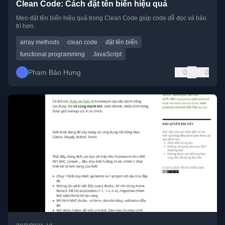
Clean Code: Cách đặt tên biến hiệu quả
Mẹo đặt tên biến hiệu quả trong Clean Code giúp code dễ đọc và bảo
trì hơn.
array methods
clean code
đặt tên biến
functional programming
JavaScript
Phạm Bảo Hưng
0
0