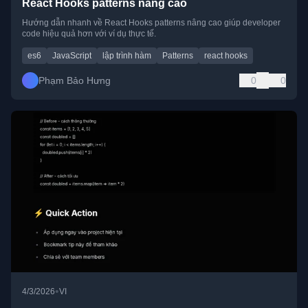
React Hooks patterns nâng cao
Hướng dẫn nhanh về React Hooks patterns nâng cao giúp developer
code hiệu quả hơn với ví dụ thực tế.
es6
JavaScript
lập trình hàm
Patterns
react hooks
Phạm Bảo Hưng
0
0
•
4/3/2026
VI