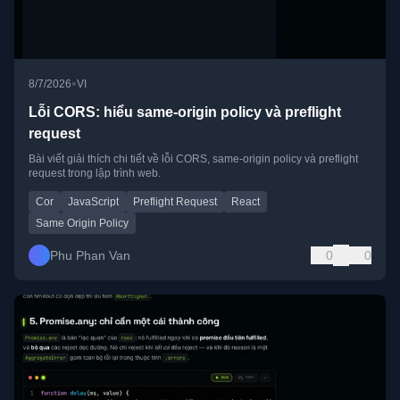
•
8/7/2026
VI
Lỗi CORS: hiểu same-origin policy và preflight
request
Bài viết giải thích chi tiết về lỗi CORS, same-origin policy và preflight
request trong lập trình web.
Cor
JavaScript
Preflight Request
React
Same Origin Policy
Phu Phan Van
0
0