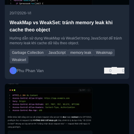
•
20/7/2026
VI
WeakMap vs WeakSet: tránh memory leak khi
cache theo object
Hướng dẫn sử dụng WeakMap và WeakSet trong JavaScript để tránh
memory leak khi cache dữ liệu theo object.
Garbage Collection
JavaScript
memory leak
Weakmap
Weakset
Phu Phan Van
0
0