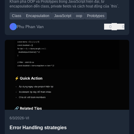
Khám phá OOP và Prototypes trong JavaScript hiện đại, từ
encapsulation đến class, private fields và cách hoạt động của `this`.
Class
Encapsulation
JavaScript
oop
Prototypes
Phu Phan Van
0
0
•
6/3/2026
VI
Error Handling strategies