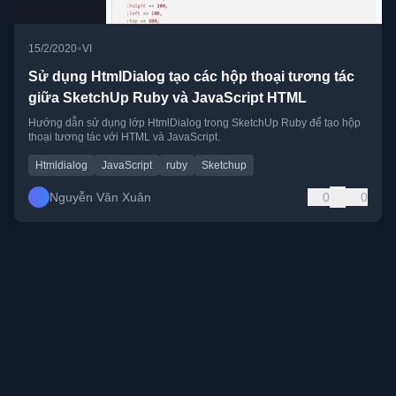
•
15/2/2020
VI
Sử dụng HtmlDialog tạo các hộp thoại tương tác
giữa SketchUp Ruby và JavaScript HTML
Hướng dẫn sử dụng lớp HtmlDialog trong SketchUp Ruby để tạo hộp
thoại tương tác với HTML và JavaScript.
Htmldialog
JavaScript
ruby
Sketchup
Nguyễn Văn Xuân
0
0