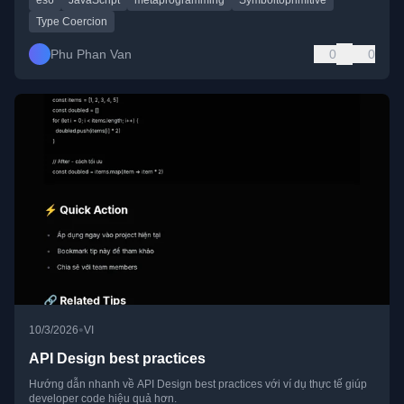
es6
JavaScript
metaprogramming
Symboltoprimitive
Type Coercion
Phu Phan Van
0
0
•
10/3/2026
VI
API Design best practices
Hướng dẫn nhanh về API Design best practices với ví dụ thực tế giúp
developer code hiệu quả hơn.