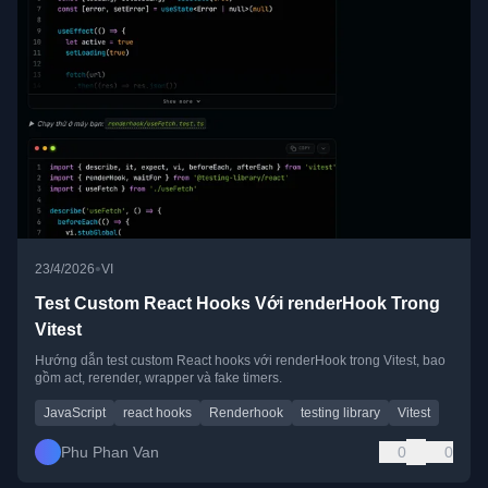
•
23/4/2026
VI
Test Custom React Hooks Với renderHook Trong
Vitest
Hướng dẫn test custom React hooks với renderHook trong Vitest, bao
gồm act, rerender, wrapper và fake timers.
JavaScript
react hooks
Renderhook
testing library
Vitest
Phu Phan Van
0
0