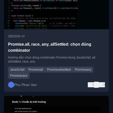
•
2/6/2026
VI
Promise.all, race, any, allSettled: chọn đúng
combinator
Hướng dẫn chọn đúng combinator Promise trong JavaScript: all,
allSettled, race, any.
JavaScript
Promiseall
Promiseallsettled
Promiseany
Promiserace
Phu Phan Van
0
0