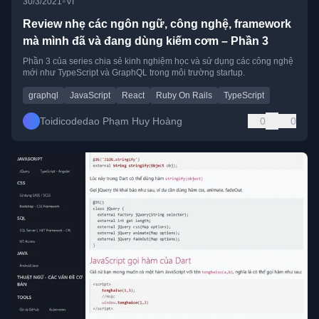
•
30/3/2021
VI
Review nhẹ các ngôn ngữ, công nghệ, framework
mà mình đã và đang dùng kiếm cơm – Phần 3
Phần 3 của series chia sẻ kinh nghiệm học và sử dụng các công nghệ
mới như TypeScript và GraphQL trong môi trường startup.
graphql
JavaScript
React
Ruby On Rails
TypeScript
Toidicodedao Phạm Huy Hoàng
0
0