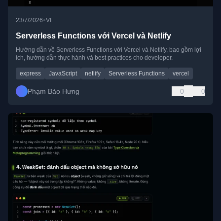
•
23/7/2026
VI
Serverless Functions với Vercel và Netlify
Hướng dẫn về Serverless Functions với Vercel và Netlify, bao gồm lợi
ích, hướng dẫn thực hành và best practices cho developer.
express
JavaScript
netlify
Serverless Functions
vercel
Phạm Bảo Hưng
0
0