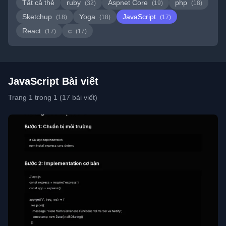
Tất cả thẻ
ruby
Aspnet Core
php
(32)
(19)
(18)
Sketchup
Yoga
JavaScript
(18)
(18)
(17)
React
c
(17)
(17)
JavaScript Bài viết
Trang 1 trong 1 (17 bài viết)