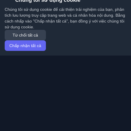
Chúng tôi sử dụng cookie
Chúng tôi sử dụng cookie để cải thiện trải nghiệm của bạn, phân
tích lưu lượng truy cập trang web và cá nhân hóa nội dung. Bằng
cách nhấp vào "Chấp nhận tất cả", bạn đồng ý với việc chúng tôi
sử dụng cookie.
Từ chối tất cả
Chấp nhận tất cả
Trang chủ
Bài viết
Vietnamese (Tiếng Việt)
Đăng nhập
Khám phá những blog cá nhân tốt nhất của lập trình
viên và bài viết từ khắp nơi trên thế giới. Cập nhật với
những xu hướng mới nhất, hướng dẫn và hiểu biết từ
cộng đồng lập trình viên.