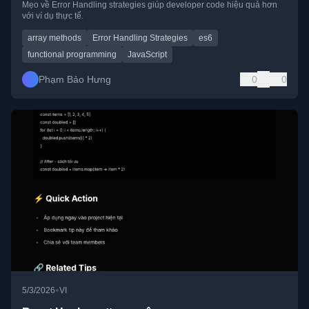
Mẹo về Error Handling strategies giúp developer code hiệu quả hơn
với ví dụ thực tế.
array methods
Error Handling Strategies
es6
functional programming
JavaScript
Phạm Bảo Hưng
0
0
•
5/3/2026
VI