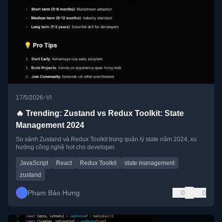
•
17/5/2026
VI
🔥 Trending: Zustand vs Redux Toolkit: State
Management 2024
So sánh Zustand và Redux Toolkit trong quản lý state năm 2024, xu
hướng công nghệ hot cho developer.
JavaScript
React
Redux Toolkit
state management
zustand
Phạm Bảo Hưng
0
0