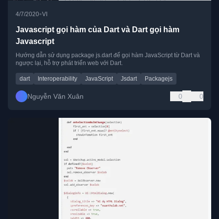
•
4/7/2020
VI
Javascript gọi hàm của Dart và Dart gọi hàm
Javascript
Hướng dẫn sử dụng package js.dart để gọi hàm JavaScript từ Dart và
ngược lại, hỗ trợ phát triển web với Dart.
dart
Interoperability
JavaScript
Jsdart
Packagejs
Nguyễn Văn Xuân
0
0