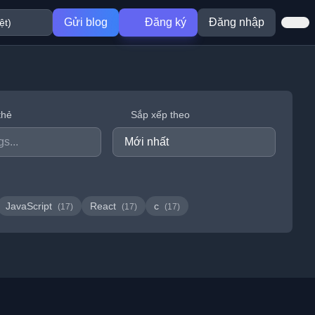
Gửi blog
Đăng ký
Đăng nhập
thẻ
Sắp xếp theo
JavaScript
React
c
(17)
(17)
(17)