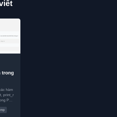
viết
 trong
các hàm
, print_r
rong PHP
ụ XDebug.
ump