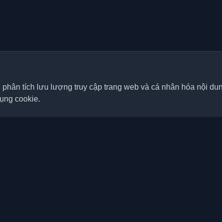
, phân tích lưu lượng truy cập trang web và cá nhân hóa nội d
dụng cookie.
Liên kết nhanh
Bài viết
á nhân tốt nhất của lập trình
p nơi trên thế giới. Cập nhật với
Blog