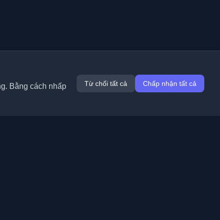
Từ chối tất cả
Chấp nhận tất cả
ung. Bằng cách nhấp
Tiện ích mở rộng
Thông tin
Chrome
Về chúng tôi
Edge
Liên hệ
(sắp ra mắt)