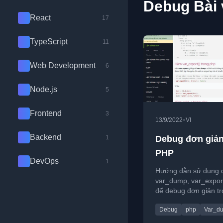
Debug Bài 
React
17
TypeScript
11
Web Development
6
Node.js
5
Frontend
3
•
13/9/2022
VI
Backend
1
Debug đơn giản
PHP
DevOps
1
Hướng dẫn sử dụng 
var_dump, var_export
để debug đơn giản t
và giới thiệu công c
Debug
php
Var_d