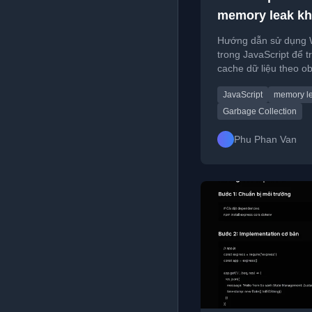
memory leak kh
object
Hướng dẫn sử dụng
trong JavaScript để 
cache dữ liệu theo ob
JavaScript
memory l
Garbage Collection
Phu Phan Van