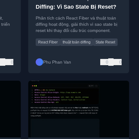
Diffing: Vì Sao State Bị Reset?
t,
Phân tích cách React Fiber và thuật toán
 triển
diffing hoạt động, giải thích vì sao state bị
reset khi thay đổi cấu trúc component.
React Fiber
thuật toán diffing
State Reset
0
Phu Phan Van
0
0