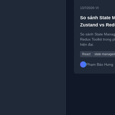
•
13/7/2026
VI
So sánh State 
Zustand vs Red
So sánh State Manag
Redux Toolkit trong 
hiện đại.
React
state manage
Phạm Bảo Hưng