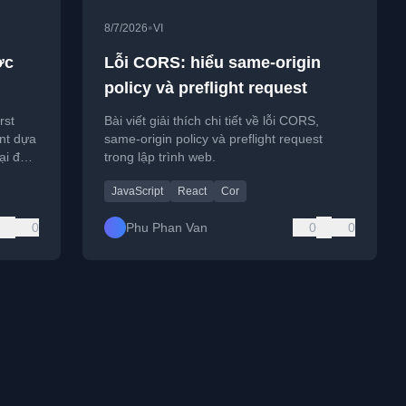
•
8/7/2026
VI
ợc
Lỗi CORS: hiểu same-origin
policy và preflight request
rst
Bài viết giải thích chi tiết về lỗi CORS,
int dựa
same-origin policy và preflight request
ại để
trong lập trình web.
JavaScript
React
Cor
0
Phu Phan Van
0
0