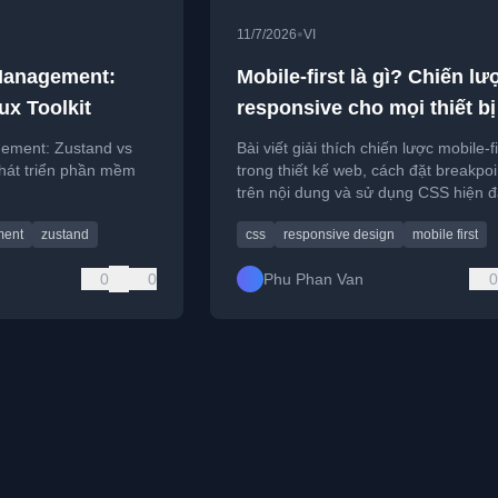
•
11/7/2026
VI
Management:
Mobile-first là gì? Chiến lư
ux Toolkit
responsive cho mọi thiết bị
ement: Zustand vs
Bài viết giải thích chiến lược mobile-fi
phát triển phần mềm
trong thiết kế web, cách đặt breakpo
trên nội dung và sử dụng CSS hiện đ
tạo layout responsive.
ment
zustand
css
responsive design
mobile first
0
0
Phu Phan Van
0