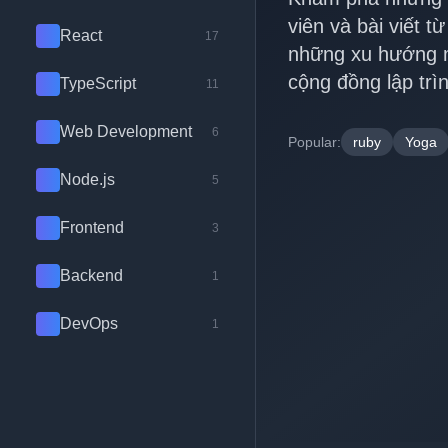
viên và bài viết t
React
17
những xu hướng m
cộng đồng lập trìn
TypeScript
11
Web Development
6
Popular:
ruby
Yoga
Node.js
5
Frontend
3
Backend
1
DevOps
1