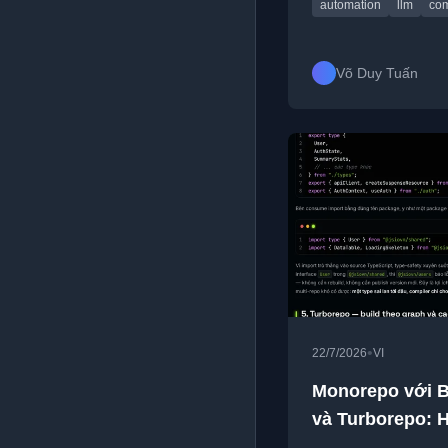
automation
llm
com
hiệu quả.
Võ Duy Tuấn
•
22/7/2026
VI
Monorepo với 
và Turborepo:
Tế