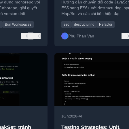
ây dựng monorepo với
Hướng dẫn chuyển đổi code JavaScri
rborepo, giải quyết
ES5 sang ES6+ với destructuring, sp
 version drift.
Map/Set và các cải tiến hiện đại.
o
Bun Workspaces
es6
destructuring
Refactor
0
0
Phu Phan Van
0
•
16/7/2026
VI
akSet: tránh
Testing Strategies: Unit,