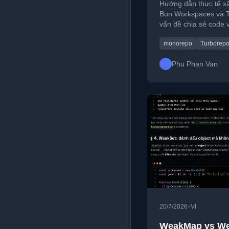
Hướng dẫn thực tế x
Bun Workspaces và Tu
vấn đề chia sẻ code và
monorepo
Turborep
Phu Phan Van
•
20/7/2026
VI
WeakMap vs We