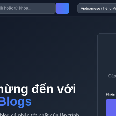
Cập 
mừng đến với
Phiên 
Blogs
og cá nhân tốt nhất của lập trình