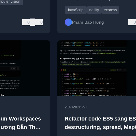
puter vision
developer.
JavaScript
netlify
express
0
0
Phạm Bảo Hưng
0
•
21/7/2026
VI
Bun Workspaces
Refactor code ES5 sang ES
 Hướng Dẫn Thực
destructuring, spread, Map