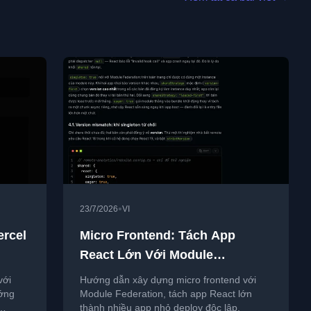
•
23/7/2026
VI
ercel
Micro Frontend: Tách App
React Lớn Với Module
Federation
với
Hướng dẫn xây dựng micro frontend với
ướng
Module Federation, tách app React lớn
thành nhiều app nhỏ deploy độc lập.