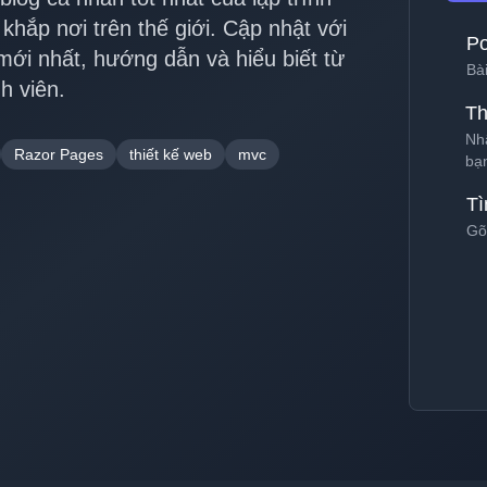
ừ khắp nơi trên thế giới. Cập nhật với
P
ới nhất, hướng dẫn và hiểu biết từ
Bà
h viên.
Th
Nh
Razor Pages
thiết kế web
mvc
bạ
Tì
Gõ 