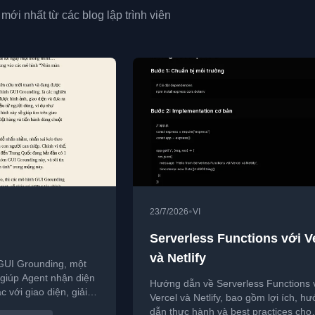
mới nhất từ các blog lập trình viên
•
23/7/2026
VI
Serverless Functions với V
và Netlify
ề GUI Grounding, một
giúp Agent nhận diện
Hướng dẫn về Serverless Functions 
c với giao diện, giải
Vercel và Netlify, bao gồm lợi ích, h
 đôi khi hoạt động kém
dẫn thực hành và best practices cho