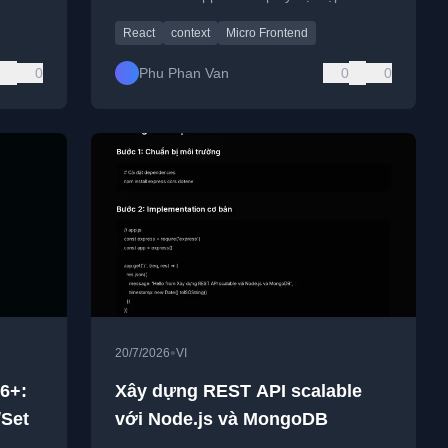
React
context
Micro Frontend
0
Phu Phan Van
0
0
•
20/7/2026
VI
6+:
Xây dựng REST API scalable
/Set
với Node.js và MongoDB