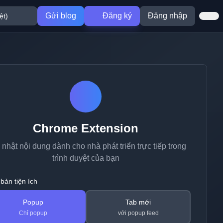
Gửi blog
Đăng ký
Đăng nhập
Chrome Extension
nhật nội dung dành cho nhà phát triển trực tiếp trong
trình duyệt của bạn
bản tiện ích
Popup
Tab mới
Chỉ popup
với popup feed