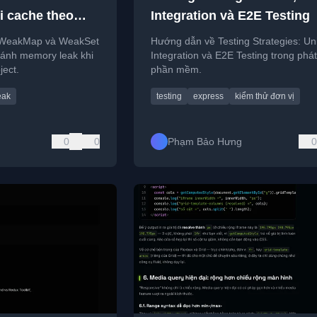
i cache theo
Integration và E2E Testing
 WeakMap và WeakSet
Hướng dẫn về Testing Strategies: Uni
tránh memory leak khi
Integration và E2E Testing trong phát
ject.
phần mềm.
eak
testing
express
kiểm thử đơn vị
0
0
Phạm Bảo Hưng
0