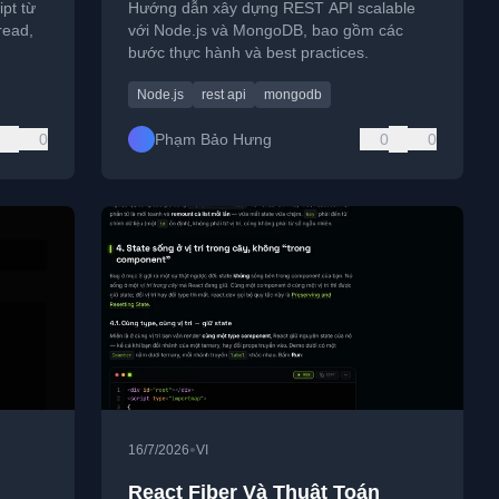
pt từ
Hướng dẫn xây dựng REST API scalable
read,
với Node.js và MongoDB, bao gồm các
bước thực hành và best practices.
Node.js
rest api
mongodb
0
Phạm Bảo Hưng
0
0
•
16/7/2026
VI
React Fiber Và Thuật Toán