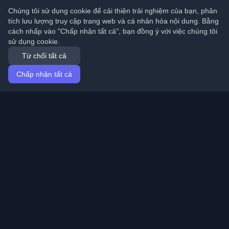
Chúng tôi sử dụng cookie để cải thiện trải nghiệm của bạn, phân
tích lưu lượng truy cập trang web và cá nhân hóa nội dung. Bằng
cách nhấp vào "Chấp nhận tất cả", bạn đồng ý với việc chúng tôi
sử dụng cookie.
Từ chối tất cả
Chấp nhận tất cả
Trang chủ
Bài viết
Vietnamese (Tiếng Việt)
Đăng nhập
Khám phá những blog cá nhân tốt nhất của lập trình
viên và bài viết từ khắp nơi trên thế giới. Cập nhật với
những xu hướng mới nhất, hướng dẫn và hiểu biết từ
cộng đồng lập trình viên.