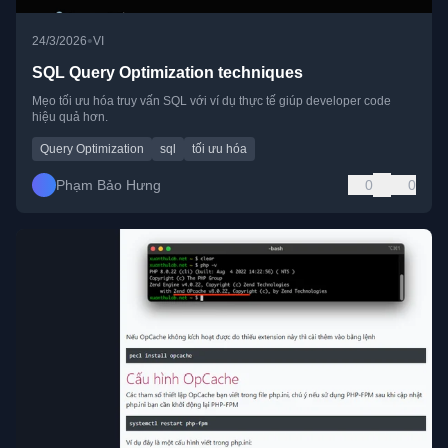
•
24/3/2026
VI
SQL Query Optimization techniques
Mẹo tối ưu hóa truy vấn SQL với ví dụ thực tế giúp developer code
hiệu quả hơn.
Query Optimization
sql
tối ưu hóa
Phạm Bảo Hưng
0
0