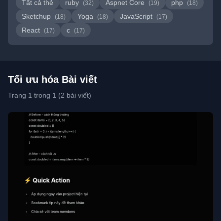
Tất cả thẻ
ruby
Aspnet Core
php
(32)
(19)
(18)
Sketchup
Yoga
JavaScript
(18)
(18)
(17)
React
c
(17)
(17)
Tối ưu hóa Bài viết
Trang 1 trong 1 (2 bài viết)