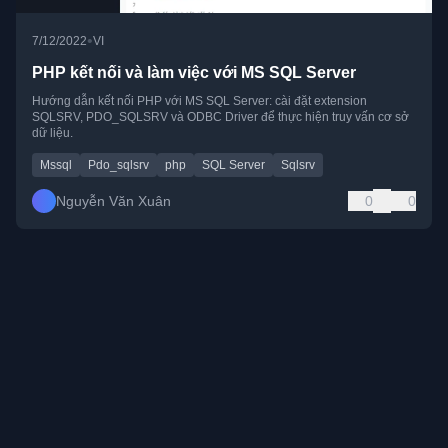
•
7/12/2022
VI
PHP kết nối và làm việc với MS SQL Server
Hướng dẫn kết nối PHP với MS SQL Server: cài đặt extension
SQLSRV, PDO_SQLSRV và ODBC Driver để thực hiện truy vấn cơ sở
dữ liệu.
Mssql
Pdo_sqlsrv
php
SQL Server
Sqlsrv
Nguyễn Văn Xuân
0
0