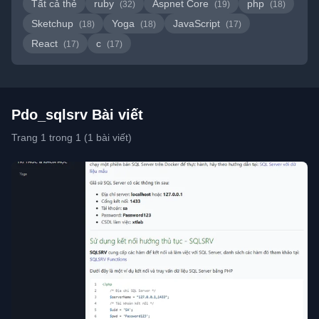
Tất cả thẻ
ruby
Aspnet Core
php
(32)
(19)
(18)
Sketchup
Yoga
JavaScript
(18)
(18)
(17)
React
c
(17)
(17)
Pdo_sqlsrv Bài viết
Trang 1 trong 1 (1 bài viết)