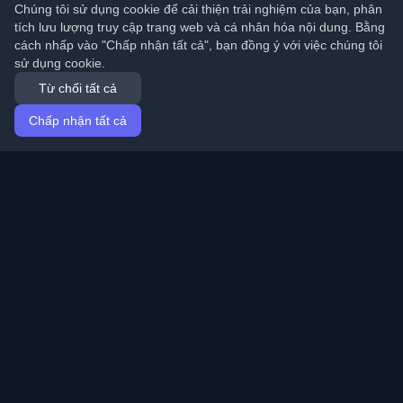
Chúng tôi sử dụng cookie để cải thiện trải nghiệm của bạn, phân
tích lưu lượng truy cập trang web và cá nhân hóa nội dung. Bằng
cách nhấp vào "Chấp nhận tất cả", bạn đồng ý với việc chúng tôi
sử dụng cookie.
Từ chối tất cả
Chấp nhận tất cả
Trang chủ
Bài viết
Vietnamese (Tiếng Việt)
Đăng nhập
Khám phá những blog cá nhân tốt nhất của lập trình
viên và bài viết từ khắp nơi trên thế giới. Cập nhật với
những xu hướng mới nhất, hướng dẫn và hiểu biết từ
cộng đồng lập trình viên.