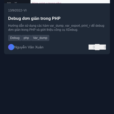
•
13/9/2022
VI
Debug đơn giản trong PHP
Hướng dẫn sử dụng các hàm var_dump, var_export, print_r để debug
đơn giản trong PHP và giới thiệu công cụ XDebug.
Debug
php
Var_dump
Nguyễn Văn Xuân
0
0