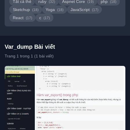
Tất cả thẻ
ruby
Aspnet Core
php
(32)
(19)
(18)
Sketchup
Yoga
JavaScript
(18)
(18)
(17)
React
c
(17)
(17)
Var_dump Bài viết
Trang 1 trong 1 (1 bài viết)