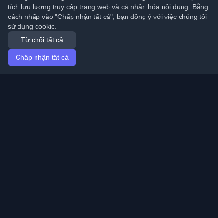
tích lưu lượng truy cập trang web và cá nhân hóa nội dung. Bằng
cách nhấp vào "Chấp nhận tất cả", bạn đồng ý với việc chúng tôi
sử dụng cookie.
Từ chối tất cả
Chấp nhận tất cả
Trang chủ
Bài viết
Vietnamese (Tiếng Việt)
Đăng nhập
Khám phá những blog cá nhân tốt nhất của lập trình
viên và bài viết từ khắp nơi trên thế giới. Cập nhật với
những xu hướng mới nhất, hướng dẫn và hiểu biết từ
cộng đồng lập trình viên.