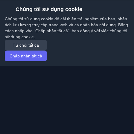
Chúng tôi sử dụng cookie
Chúng tôi sử dụng cookie để cải thiện trải nghiệm của bạn, phân
tích lưu lượng truy cập trang web và cá nhân hóa nội dung. Bằng
cách nhấp vào "Chấp nhận tất cả", bạn đồng ý với việc chúng tôi
sử dụng cookie.
Từ chối tất cả
Chấp nhận tất cả
Trang chủ
Bài viết
Vietnamese (Tiếng Việt)
Đăng nhập
Khám phá những blog cá nhân tốt nhất của lập trình
viên và bài viết từ khắp nơi trên thế giới. Cập nhật với
những xu hướng mới nhất, hướng dẫn và hiểu biết từ