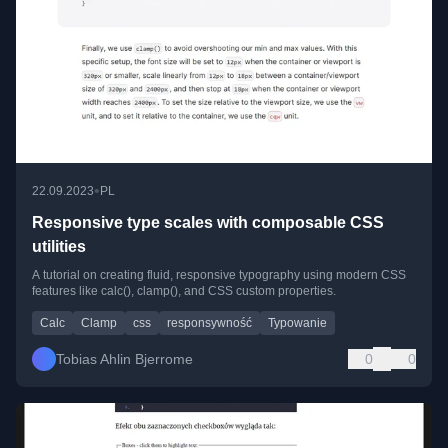
•
22.09.2023
PL
Responsive type scales with composable CSS
utilities
A tutorial on creating fluid, responsive typography using modern CSS
features like calc(), clamp(), and CSS custom properties.
Calc
Clamp
css
responsywność
Typowanie
Tobias Ahlin Bjerrome
0
0