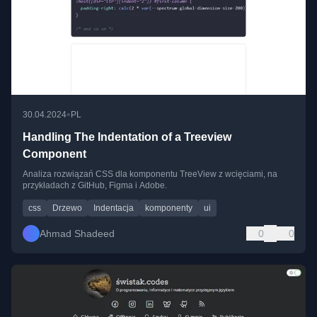
•
30.04.2024
PL
Handling The Indentation of a Treeview
Component
Analiza rozwiązań CSS dla komponentu TreeView z wcięciami, na
przykładach z GitHub, Figma i Adobe.
css
Drzewo
Indentacja
komponenty
ui
Ahmad Shadeed
0
0