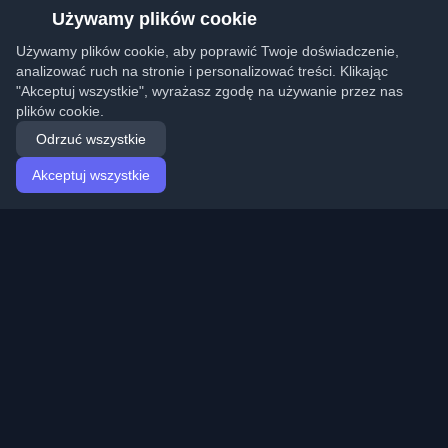
Używamy plików cookie
Używamy plików cookie, aby poprawić Twoje doświadczenie,
analizować ruch na stronie i personalizować treści. Klikając
"Akceptuj wszystkie", wyrażasz zgodę na używanie przez nas
plików cookie.
Odrzuć wszystkie
Akceptuj wszystkie
Strona główna
Artykuły
Polish (Polski)
Logowanie
Odkryj najlepsze osobiste blogi deweloperskie i artykuły
z całego świata. Bądź na bieżąco z najnowszymi
trendami, tutorialami i spostrzeżeniami ze społeczności