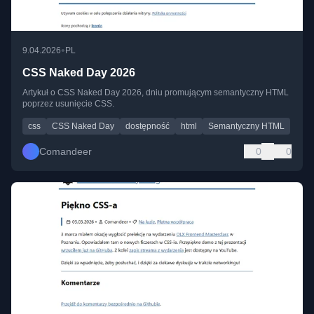
•
9.04.2026
PL
CSS Naked Day 2026
Artykuł o CSS Naked Day 2026, dniu promującym semantyczny HTML
poprzez usunięcie CSS.
css
CSS Naked Day
dostępność
html
Semantyczny HTML
Comandeer
0
0