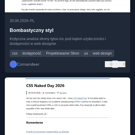
•
30.06.2026
PL
Bombastyczny styl
Krytyczna analiza strony igloo.inc pod kątem użyteczności i
dostępności w web designie.
css
dostępność
Projektowanie Stron
ux
web design
Comandeer
0
0