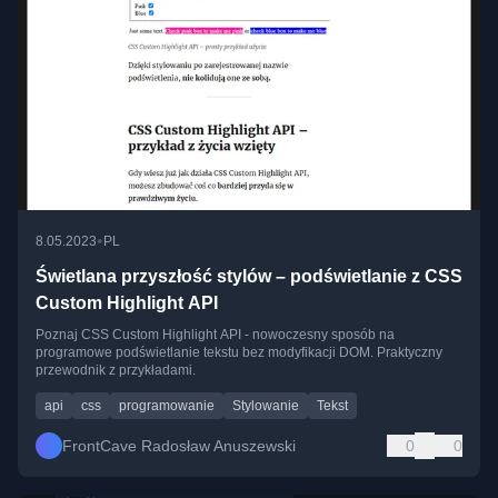
•
8.05.2023
PL
Świetlana przyszłość stylów – podświetlanie z CSS
Custom Highlight API
Poznaj CSS Custom Highlight API - nowoczesny sposób na
programowe podświetlanie tekstu bez modyfikacji DOM. Praktyczny
przewodnik z przykładami.
api
css
programowanie
Stylowanie
Tekst
FrontCave Radosław Anuszewski
0
0