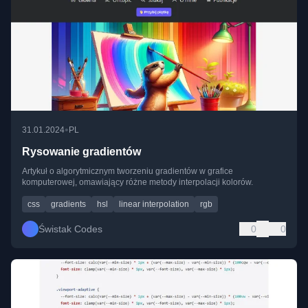
•
31.01.2024
PL
Rysowanie gradientów
Artykuł o algorytmicznym tworzeniu gradientów w grafice
komputerowej, omawiający różne metody interpolacji kolorów.
css
gradients
hsl
linear interpolation
rgb
Świstak Codes
0
0