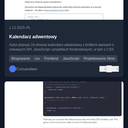
•
1.12.2025
PL
Kalendarz adwentowy
Autor planuje 24-dniowy kalendarz adwentowy z krótkimi wpisami o
ciekawych API, JavaScript i projektach frontendowych, w tym o CSS.
Blogowanie
css
Frontend
JavaScript
Projektowanie Stron
Comandeer
0
0