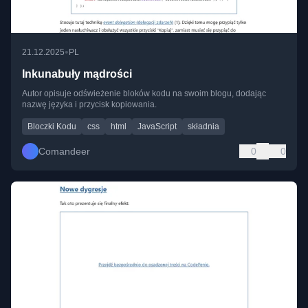
•
21.12.2025
PL
Inkunabuły mądrości
Autor opisuje odświeżenie bloków kodu na swoim blogu, dodając
nazwę języka i przycisk kopiowania.
Bloczki Kodu
css
html
JavaScript
składnia
Comandeer
0
0