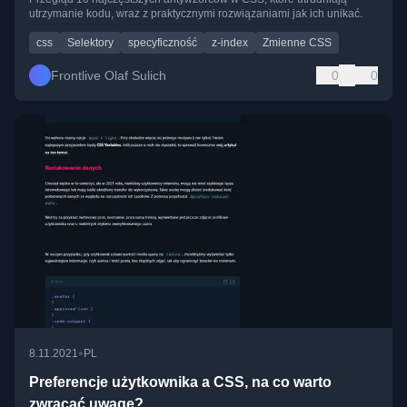
utrzymanie kodu, wraz z praktycznymi rozwiązaniami jak ich unikać.
css
Selektory
specyficzność
z-index
Zmienne CSS
Frontlive Olaf Sulich
0
0
•
8.11.2021
PL
Preferencje użytkownika a CSS, na co warto
zwracać uwagę?