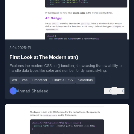
•
3.04.2025
PL
First Look at The Modern attr()
Explores the modern CSS attr() function, showcasing its new ability to
handle data types like color and number for dynamic styling.
Attr
css
Frontend
Funkcje CSS
Selektory
Ahmad Shadeed
0
0