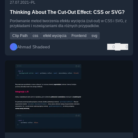
•
27.07.2021
PL
Thinking About The Cut-Out Effect: CSS or SVG?
Porównanie metod tworzenia efektu wycięcia (cut-out) w CSS i SVG, z
przykładami i rozwiązaniami dla różnych przypadków.
Clip Path
css
efekt wycięcia
Frontend
svg
Ahmad Shadeed
0
0