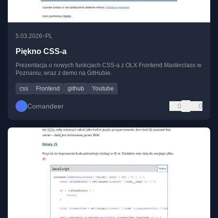
•
5.03.2026
PL
Piękno CSS-a
Prezentacja o nowych funkcjach CSS-a z OLX Frontend Masterclass w
Poznaniu, wraz z demo na GitHubie.
css
Frontend
github
Youtube
Comandeer
0
0