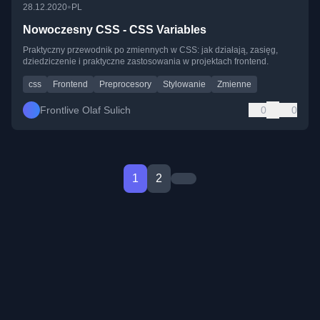
•
28.12.2020
PL
Nowoczesny CSS - CSS Variables
Praktyczny przewodnik po zmiennych w CSS: jak działają, zasięg,
dziedziczenie i praktyczne zastosowania w projektach frontend.
css
Frontend
Preprocesory
Stylowanie
Zmienne
Frontlive Olaf Sulich
0
0
1
2