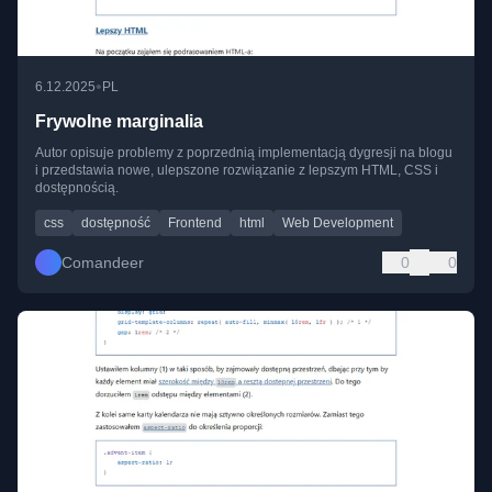
•
6.12.2025
PL
Frywolne marginalia
Autor opisuje problemy z poprzednią implementacją dygresji na blogu
i przedstawia nowe, ulepszone rozwiązanie z lepszym HTML, CSS i
dostępnością.
css
dostępność
Frontend
html
Web Development
Comandeer
0
0