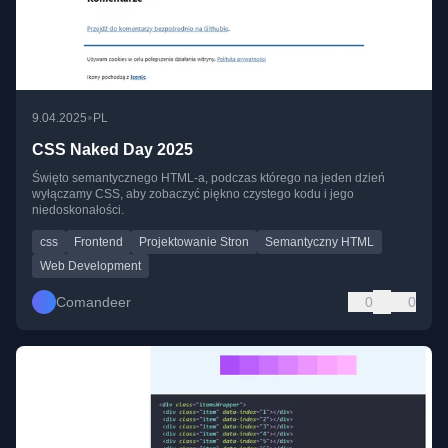
•
9.04.2025
PL
CSS Naked Day 2025
Święto semantycznego HTML-a, podczas którego na jeden dzień
wyłączamy CSS, aby zobaczyć piękno czystego kodu i jego
niedoskonałości.
css
Frontend
Projektowanie Stron
Semantyczny HTML
Web Development
Comandeer
0
0