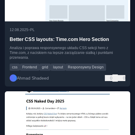
•
12.08.2025
PL
Better CSS layouts: Time.com Hero Section
Analiza i poprawa responsywnego układu CSS sekcji hero z
Time.com, z naciskiem na lepsze zarządzanie siatką i punktami
przerwania.
css
Frontend
grid
layout
Responsywny Design
Ahmad Shadeed
0
0