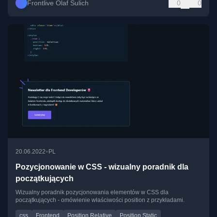
Frontlive Olaf Sulich
0
0
•
20.06.2022
PL
Pozycjonowanie w CSS - wizualny poradnik dla
początkujących
Wizualny poradnik pozycjonowania elementów w CSS dla
początkujących - omówienie właściwości position z przykładami.
css
Frontend
Position Relative
Position Static