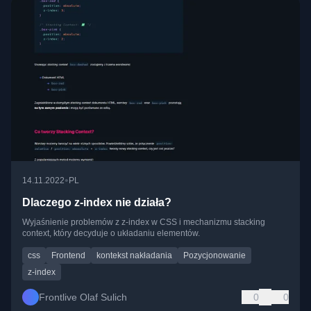
•
14.11.2022
PL
Dlaczego z-index nie działa?
Wyjaśnienie problemów z z-index w CSS i mechanizmu stacking
context, który decyduje o układaniu elementów.
css
Frontend
kontekst nakładania
Pozycjonowanie
z-index
Frontlive Olaf Sulich
0
0