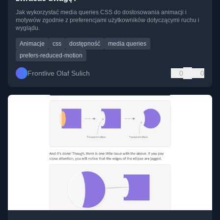
Jak wykorzystać media queries CSS do dostosowania animacji i
motywów zgodnie z preferencjami użytkowników dotyczącymi ruchu i
wyglądu.
Animacje
css
dostępność
media queries
prefers-reduced-motion
Frontlive Olaf Sulich
0
0