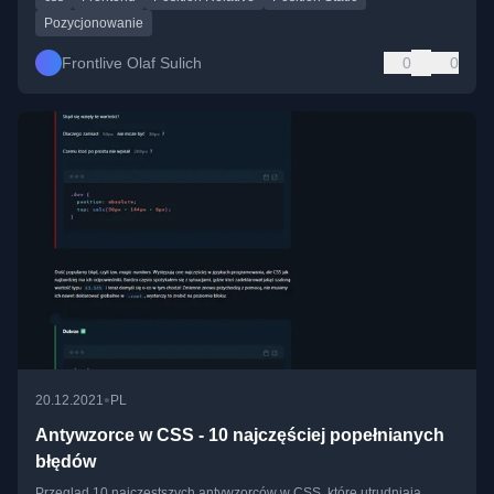
Pozycjonowanie
Frontlive Olaf Sulich
0
0
•
20.12.2021
PL
Antywzorce w CSS - 10 najczęściej popełnianych
błędów
Przegląd 10 najczęstszych antywzorców w CSS, które utrudniają