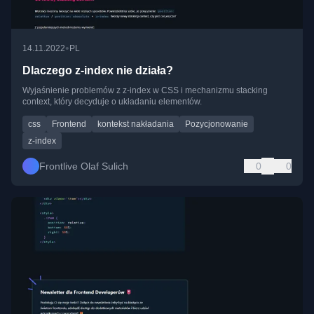
•
14.11.2022
PL
Dlaczego z-index nie działa?
Wyjaśnienie problemów z z-index w CSS i mechanizmu stacking
context, który decyduje o układaniu elementów.
css
Frontend
kontekst nakładania
Pozycjonowanie
z-index
Frontlive Olaf Sulich
0
0