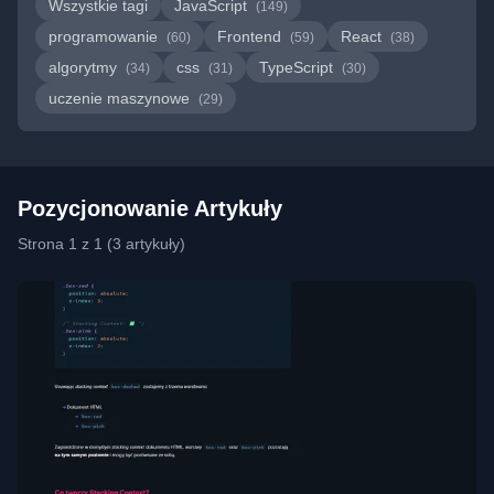
Wszystkie tagi
JavaScript
(149)
programowanie
Frontend
React
(60)
(59)
(38)
algorytmy
css
TypeScript
(34)
(31)
(30)
uczenie maszynowe
(29)
Pozycjonowanie Artykuły
Strona 1 z 1 (3 artykuły)