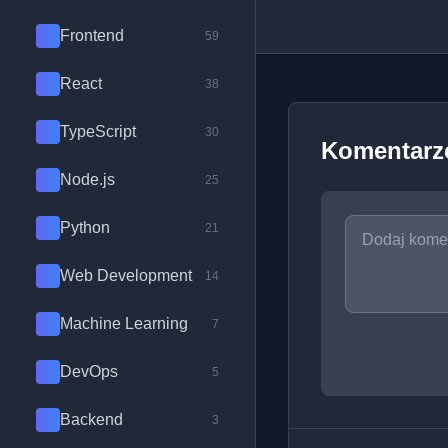
Frontend
59
React
38
TypeScript
30
Komentarz
Node.js
25
Python
21
Web Development
14
Machine Learning
7
DevOps
5
Backend
3