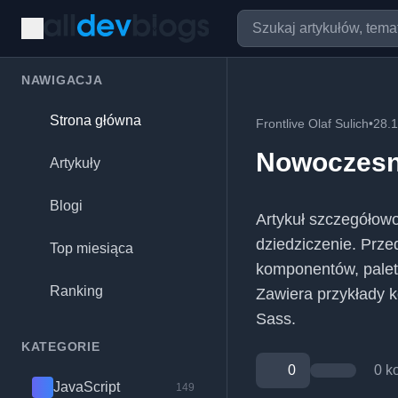
NAWIGACJA
Strona główna
Frontlive Olaf Sulich
•
28.
Nowoczesny
Artykuły
Blogi
Artykuł szczegółowo
dziedziczenie. Prze
Top miesiąca
komponentów, palet 
Ranking
Zawiera przykłady 
Sass.
KATEGORIE
0
0 k
JavaScript
149