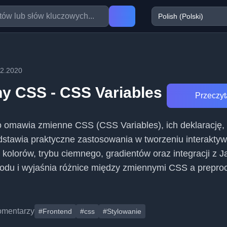
12.2020
 CSS - CSS Variables
Przeczyta
 omawia zmienne CSS (CSS Variables), ich deklarację, 
dstawia praktyczne zastosowania w tworzeniu interakty
kolorów, trybu ciemnego, gradientów oraz integracji z J
kodu i wyjaśnia różnice między zmiennymi CSS a prepro
omentarzy
#Frontend
#css
#Stylowanie