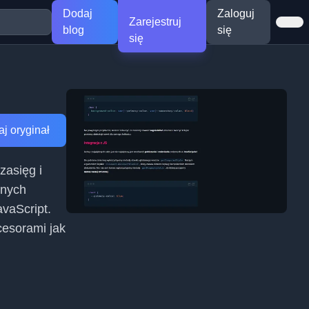
Dodaj
Zaloguj
Zarejestruj
blog
się
się
j oryginał
zasięg i
wnych
avaScript.
cesorami jak