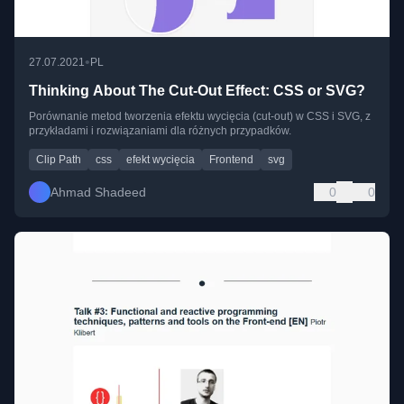
•
27.07.2021
PL
Thinking About The Cut-Out Effect: CSS or SVG?
Porównanie metod tworzenia efektu wycięcia (cut-out) w CSS i SVG, z
przykładami i rozwiązaniami dla różnych przypadków.
Clip Path
css
efekt wycięcia
Frontend
svg
Ahmad Shadeed
0
0