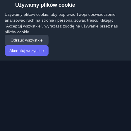
Używamy plików cookie
Używamy plików cookie, aby poprawić Twoje doświadczenie,
analizować ruch na stronie i personalizować treści. Klikając
"Akceptuj wszystkie", wyrażasz zgodę na używanie przez nas
plików cookie.
Odrzuć wszystkie
Akceptuj wszystkie
Strona główna
Artykuły
Polish (Polski)
Logowanie
Odkryj najlepsze osobiste blogi deweloperskie i artykuły
z całego świata. Bądź na bieżąco z najnowszymi
trendami, tutorialami i spostrzeżeniami ze społeczności