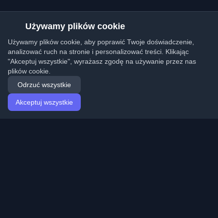
Używamy plików cookie
Używamy plików cookie, aby poprawić Twoje doświadczenie,
analizować ruch na stronie i personalizować treści. Klikając
"Akceptuj wszystkie", wyrażasz zgodę na używanie przez nas
plików cookie.
Odrzuć wszystkie
Akceptuj wszystkie
Strona główna
Artykuły
Polish (Polski)
Logowanie
Odkryj najlepsze osobiste blogi deweloperskie i artykuły
z całego świata. Bądź na bieżąco z najnowszymi