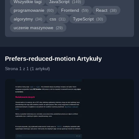
Wszystkie tagi
JavaScript
(149)
programowanie
Frontend
React
(60)
(59)
(38)
algorytmy
css
TypeScript
(34)
(31)
(30)
uczenie maszynowe
(29)
Prefers-reduced-motion Artykuły
Strona 1 z 1 (1 artykuł)