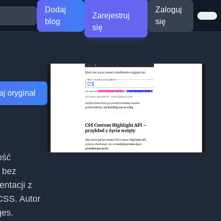
Dodaj
Zaloguj
Zarejestruj
blog
się
się
j oryginał
ość
 bez
ntacji z
CSS. Autor
ges.