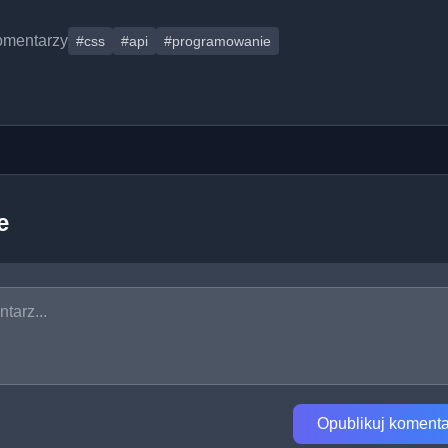
omentarzy
#css
#api
#programowanie
e
Opublikuj komenta