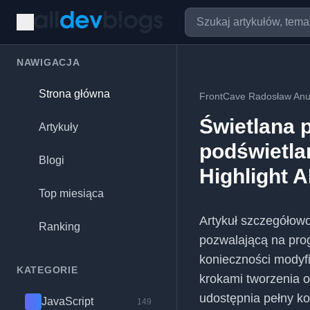
NAWIGACJA
Strona główna
FrontCave Radosław Anu
Świetlana 
Artykuły
podświetla
Blogi
Highlight A
Top miesiąca
Artykuł szczegółow
Ranking
pozwalającą na pro
konieczności modyfi
KATEGORIE
krokami tworzenia o
udostępnia pełny k
JavaScript
149