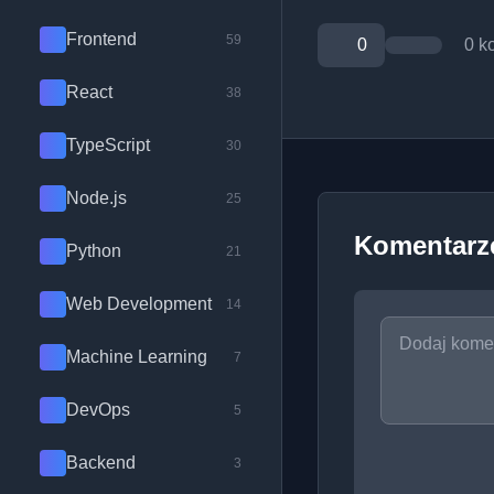
Frontend
59
0
0 k
React
38
TypeScript
30
Node.js
25
Komentarz
Python
21
Web Development
14
Machine Learning
7
DevOps
5
Backend
3