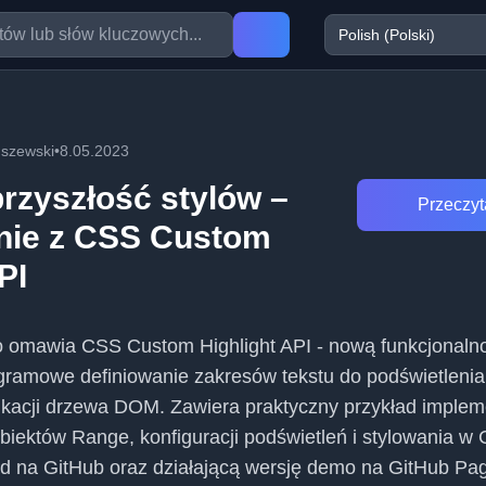
szewski
•
8.05.2023
przyszłość stylów –
Przeczyta
nie z CSS Custom
PI
o omawia CSS Custom Highlight API - nową funkcjonaln
gramowe definiowanie zakresów tekstu do podświetlenia
kacji drzewa DOM. Zawiera praktyczny przykład impleme
biektów Range, konfiguracji podświetleń i stylowania w 
od na GitHub oraz działającą wersję demo na GitHub Pa