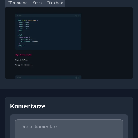
#Frontend
#css
#flexbox
Komentarze