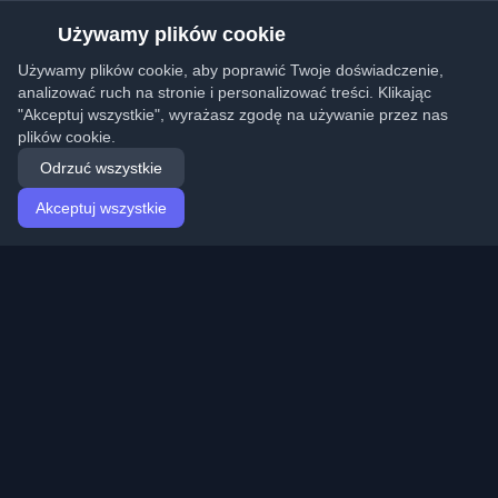
Używamy plików cookie
Używamy plików cookie, aby poprawić Twoje doświadczenie,
analizować ruch na stronie i personalizować treści. Klikając
"Akceptuj wszystkie", wyrażasz zgodę na używanie przez nas
plików cookie.
Odrzuć wszystkie
Akceptuj wszystkie
Strona główna
Artykuły
Polish (Polski)
Logowanie
Odkryj najlepsze osobiste blogi deweloperskie i artykuły
z całego świata. Bądź na bieżąco z najnowszymi
trendami, tutorialami i spostrzeżeniami ze społeczności