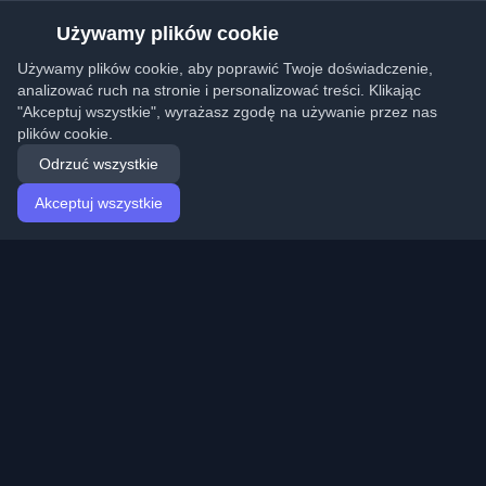
Używamy plików cookie
Używamy plików cookie, aby poprawić Twoje doświadczenie,
analizować ruch na stronie i personalizować treści. Klikając
"Akceptuj wszystkie", wyrażasz zgodę na używanie przez nas
plików cookie.
Odrzuć wszystkie
Akceptuj wszystkie
Strona główna
Artykuły
Polish (Polski)
Logowanie
Odkryj najlepsze osobiste blogi deweloperskie i artykuły
z całego świata. Bądź na bieżąco z najnowszymi
trendami, tutorialami i spostrzeżeniami ze społeczności