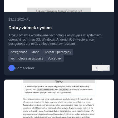
•
23.12.2025
PL
Dobry ziomek system
Artykuł omawia wbudowane technologie asystujące w systemach
operacyjnych (macOS, Windows, Android, iOS) wspierające
dostępność dla osób z niepełnosprawnościami.
dostępność
Maco
System Operacyjny
technologie asystujące
Voiceover
Comandeer
0
0