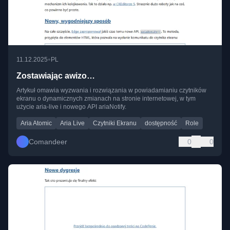
•
11.12.2025
PL
Zostawiając awizo…
Artykuł omawia wyzwania i rozwiązania w powiadamianiu czytników
ekranu o dynamicznych zmianach na stronie internetowej, w tym
użycie aria-live i nowego API ariaNotify.
Aria Atomic
Aria Live
Czytniki Ekranu
dostępność
Role
Comandeer
0
0