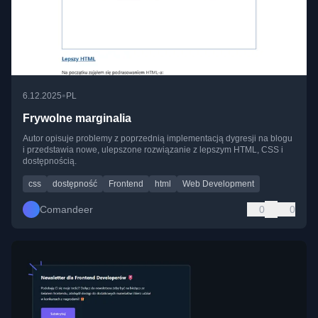
•
6.12.2025
PL
Frywolne marginalia
Autor opisuje problemy z poprzednią implementacją dygresji na blogu
i przedstawia nowe, ulepszone rozwiązanie z lepszym HTML, CSS i
dostępnością.
css
dostępność
Frontend
html
Web Development
Comandeer
0
0