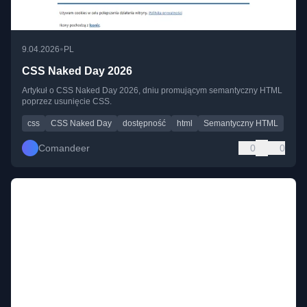
•
9.04.2026
PL
CSS Naked Day 2026
Artykuł o CSS Naked Day 2026, dniu promującym semantyczny HTML
poprzez usunięcie CSS.
css
CSS Naked Day
dostępność
html
Semantyczny HTML
Comandeer
0
0