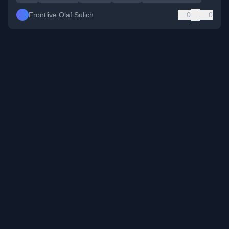
Frontlive Olaf Sulich
0
0