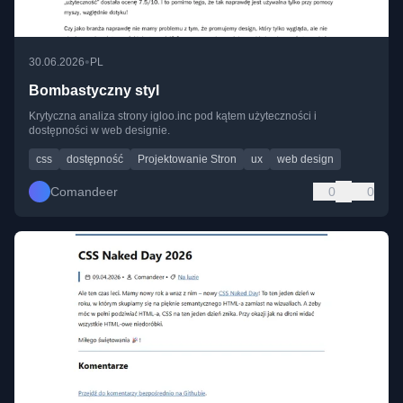
•
30.06.2026
PL
Bombastyczny styl
Krytyczna analiza strony igloo.inc pod kątem użyteczności i
dostępności w web designie.
css
dostępność
Projektowanie Stron
ux
web design
Comandeer
0
0